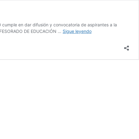
 cumple en dar difusión y convocatoria de aspirantes a la
ISFD
 PROFESORADO DE EDUCACIÓN …
Sigue leyendo
N°
153
COBERTURA
DE
MÓDULOS
RESOL.
5886/03