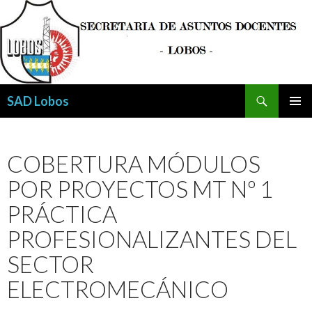
Buscar
SAD Lobos
SALTAR
MENÚ
AL
PRINCI
CONTENIDO
COBERTURA MÓDULOS
POR PROYECTOS MT Nº 1
PRÁCTICA
PROFESIONALIZANTES DEL
SECTOR
ELECTROMECÁNICO