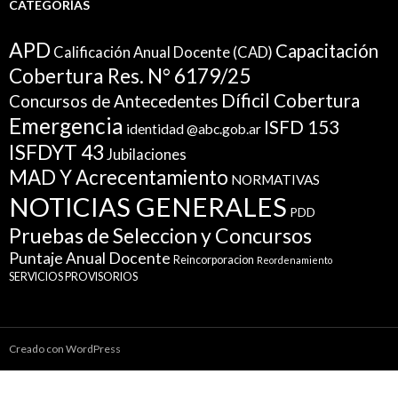
CATEGORÍAS
APD
Capacitación
Calificación Anual Docente (CAD)
Cobertura Res. N° 6179/25
Díficil Cobertura
Concursos de Antecedentes
Emergencia
ISFD 153
identidad @abc.gob.ar
ISFDYT 43
Jubilaciones
MAD Y Acrecentamiento
NORMATIVAS
NOTICIAS GENERALES
PDD
Pruebas de Seleccion y Concursos
Puntaje Anual Docente
Reincorporacion
Reordenamiento
SERVICIOS PROVISORIOS
Creado con WordPress