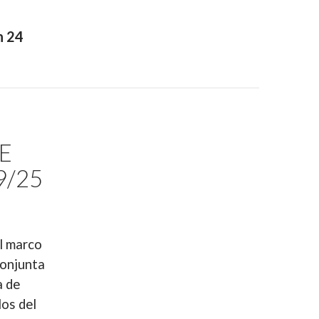
n 24
E
9/25
l marco
Conjunta
a de
los del