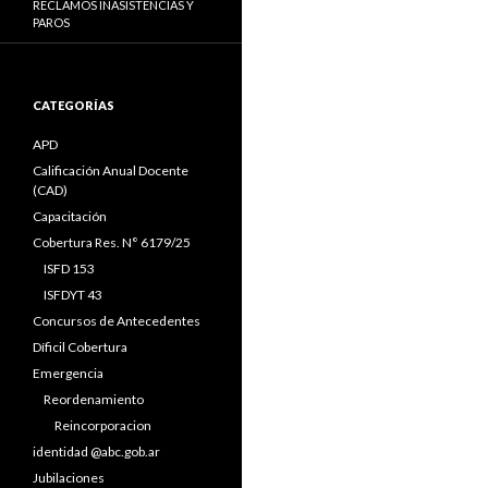
RECLAMOS INASISTENCIAS Y
PAROS
CATEGORÍAS
APD
Calificación Anual Docente
(CAD)
Capacitación
Cobertura Res. N° 6179/25
ISFD 153
ISFDYT 43
Concursos de Antecedentes
Díficil Cobertura
Emergencia
Reordenamiento
Reincorporacion
identidad @abc.gob.ar
Jubilaciones