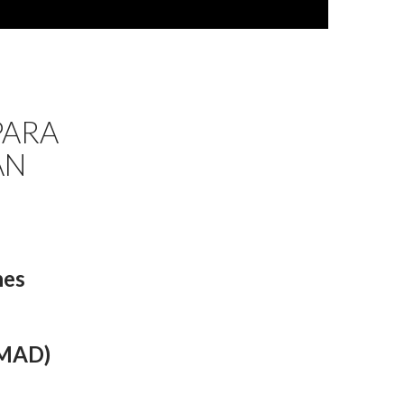
PARA
AN
nes
MAD)