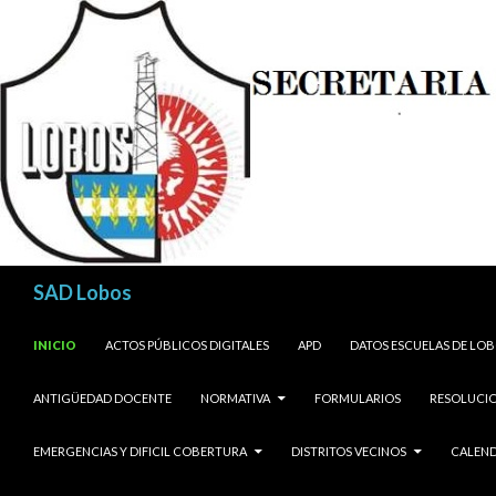
Buscar
SAD Lobos
SALTAR AL CONTENIDO
INICIO
ACTOS PÚBLICOS DIGITALES
APD
DATOS ESCUELAS DE LO
ANTIGÜEDAD DOCENTE
NORMATIVA
FORMULARIOS
RESOLUCIO
EMERGENCIAS Y DIFICIL COBERTURA
DISTRITOS VECINOS
CALEND