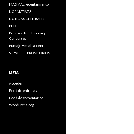
MAD Y Acrecentamiento
NORMATIVAS
NOTICIAS GENERALES
PDD
Pruebas de Seleccion y
Concursos
Puntaje Anual Docente
SERVICIOS PROVISORIOS
META
Acceder
Feed de entradas
Feed de comentarios
WordPress.org