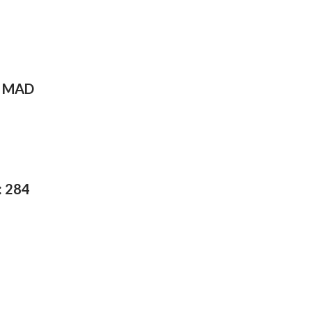
E MAD
 ‪284