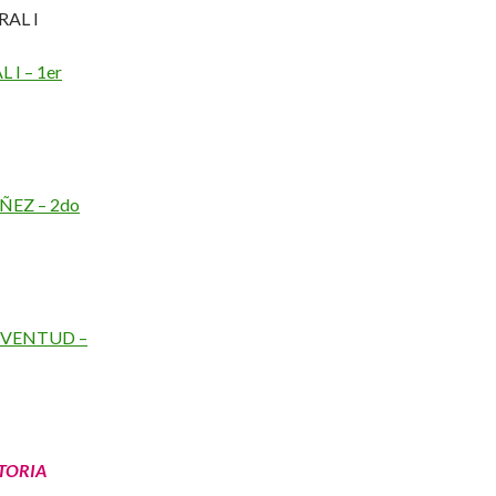
AL I
 I – 1er
ÑEZ – 2do
JUVENTUD –
TORIA