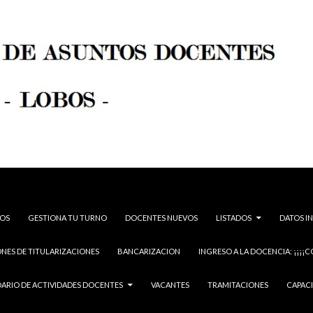
BOS
GESTIONA TU TURNO
DOCENTES NUEVOS
LISTADOS
DATOS I
NES DE TITULARIZACIONES
BANCARIZACION
INGRESO A LA DOCENCIA: ¡¡¡¡C
ARIO DE ACTIVIDADES DOCENTES
VACANTES
TRAMITACIONES
CAPAC