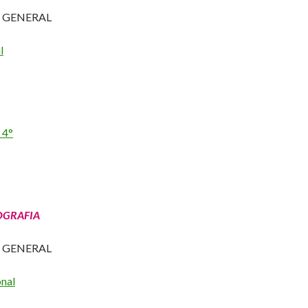
. GENERAL
l
 4°
OGRAFIA
. GENERAL
nal