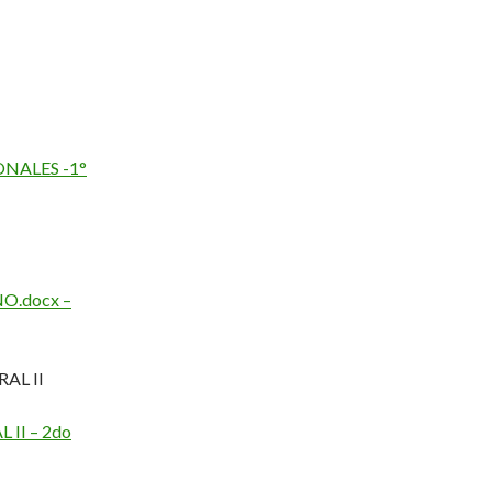
ONALES -1°
O.docx –
AL II
 II – 2do