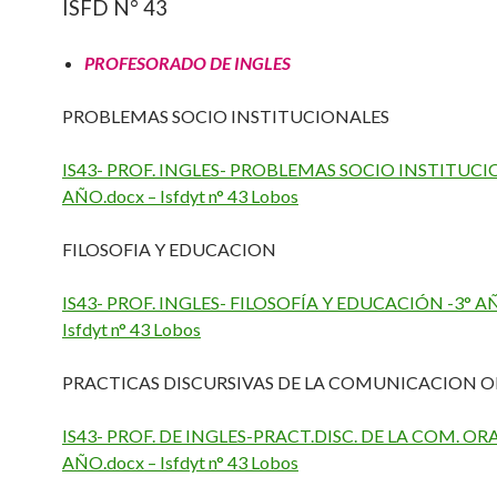
ISFD N° 43
PROFESORADO DE INGLES
PROBLEMAS SOCIO INSTITUCIONALES
IS43- PROF. INGLES- PROBLEMAS SOCIO INSTITUCI
AÑO.docx – Isfdyt n° 43 Lobos
FILOSOFIA Y EDUCACION
IS43- PROF. INGLES- FILOSOFÍA Y EDUCACIÓN -3° AÑ
Isfdyt n° 43 Lobos
PRACTICAS DISCURSIVAS DE LA COMUNICACION OR
IS43- PROF. DE INGLES-PRACT.DISC. DE LA COM. ORAL
AÑO.docx – Isfdyt n° 43 Lobos