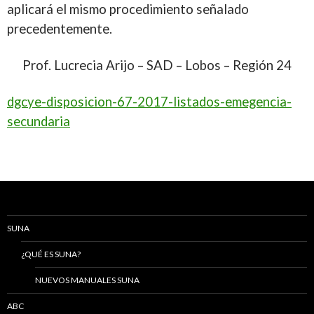
aplicará el mismo procedimiento señalado
precedentemente.
Prof. Lucrecia Arijo – SAD – Lobos – Región 24
dgcye-disposicion-67-2017-listados-emegencia-
secundaria
SUNA
¿QUÉ ES SUNA?
NUEVOS MANUALES SUNA
ABC