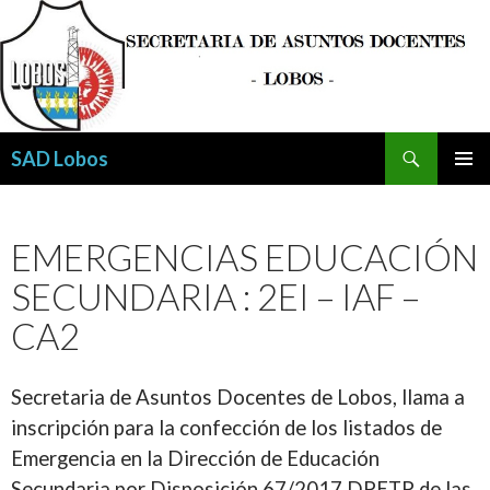
Buscar
SAD Lobos
SALTAR
MENÚ
AL
PRINCI
CONTENIDO
EMERGENCIAS EDUCACIÓN
SECUNDARIA : 2EI – IAF –
CA2
Secretaria de Asuntos Docentes de Lobos, llama a
inscripción para la confección de los listados de
Emergencia en la Dirección de Educación
Secundaria por Disposición 67/2017 DPETP de las