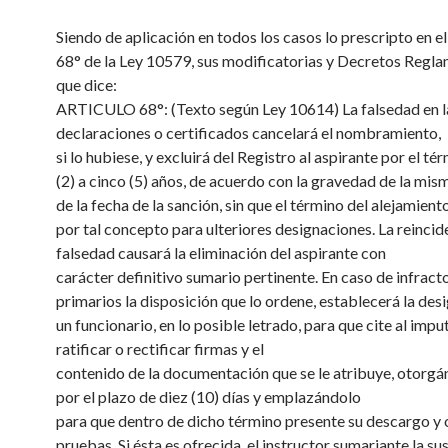
Siendo de aplicación en todos los casos lo prescripto en el
68° de la Ley 10579, sus modificatorias y Decretos Regla
que dice:
ARTICULO 68°: (Texto según Ley 10614) La falsedad en l
declaraciones o certificados cancelará el nombramiento,
si lo hubiese, y excluirá del Registro al aspirante por el té
(2) a cinco (5) años, de acuerdo con la gravedad de la mism
de la fecha de la sanción, sin que el término del alejamien
por tal concepto para ulteriores designaciones. La reincide
falsedad causará la eliminación del aspirante con
carácter definitivo sumario pertinente. En caso de infract
primarios la disposición que lo ordene, establecerá la des
un funcionario, en lo posible letrado, para que cite al impu
ratificar o rectificar firmas y el
contenido de la documentación que se le atribuye, otorgá
por el plazo de diez (10) días y emplazándolo
para que dentro de dicho término presente su descargo y 
pruebas. Si ésta es ofrecida, el instructor sumariante la su