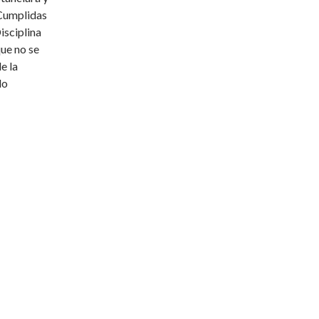
 Cumplidas
isciplina
que no se
e la
do