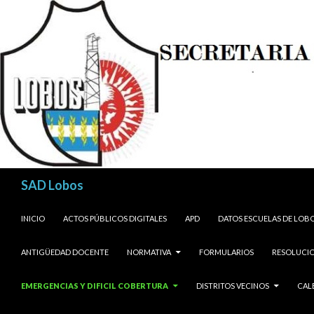
Buscar
SAD Lobos
SALTAR AL CONTENIDO
INICIO
ACTOS PÚBLICOS DIGITALES
APD
DATOS ESCUELAS DE LOB
ANTIGÜEDAD DOCENTE
NORMATIVA
FORMULARIOS
RESOLUCIO
EMERGENCIAS Y DIFICIL COBERTURA
DISTRITOS VECINOS
CAL