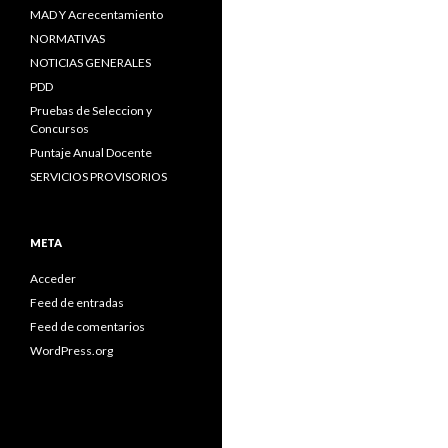
MAD Y Acrecentamiento
NORMATIVAS
NOTICIAS GENERALES
PDD
Pruebas de Seleccion y
Concursos
Puntaje Anual Docente
SERVICIOS PROVISORIOS
META
Acceder
Feed de entradas
Feed de comentarios
WordPress.org