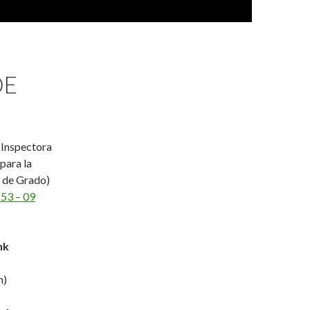
DE
 Inspectora
para la
 de Grado)
 53 – 09
nk
n)