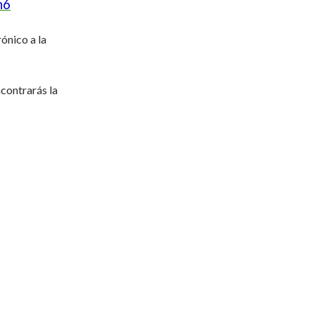
h6
ónico a la
ncontrarás la