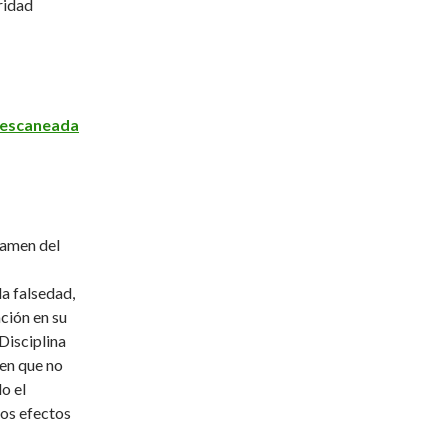
ridad
r escaneada
tamen del
a falsedad,
ación en su
 Disciplina
 en que no
do el
los efectos