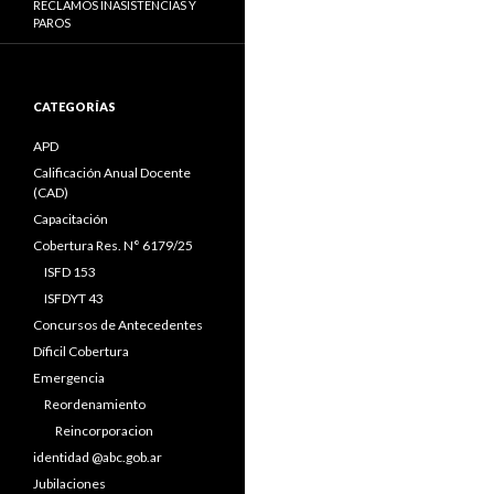
RECLAMOS INASISTENCIAS Y
PAROS
CATEGORÍAS
APD
Calificación Anual Docente
(CAD)
Capacitación
Cobertura Res. N° 6179/25
ISFD 153
ISFDYT 43
Concursos de Antecedentes
Díficil Cobertura
Emergencia
Reordenamiento
Reincorporacion
identidad @abc.gob.ar
Jubilaciones