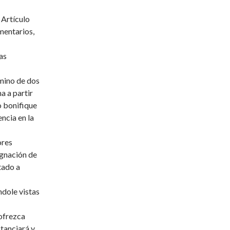
 Artículo
mentarios,
as
rmino de dos
a a partir
to bonifique
ncia en la
ores
ignación de
tado a
ndole vistas
ofrezca
stanciará y