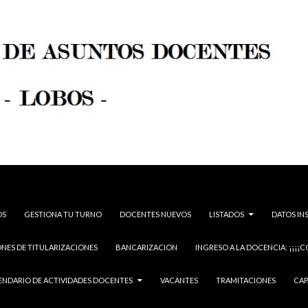
OS
GESTIONA TU TURNO
DOCENTES NUEVOS
LISTADOS
DATOS IN
NES DE TITULARIZACIONES
BANCARIZACION
INGRESO A LA DOCENCIA: ¡¡¡¡C
ENDARIO DE ACTIVIDADES DOCENTES
VACANTES
TRAMITACIONES
CAP