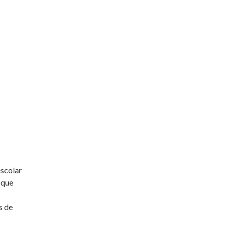
escolar
s que
s de