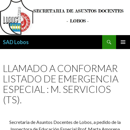
Buscar
SAD Lobos
SALTAR
MENÚ
AL
PRINCI
CONTENIDO
LLAMADO A CONFORMAR
LISTADO DE EMERGENCIA
ESPECIAL : M. SERVICIOS
(TS).
Secretaria de Asuntos Docentes de Lobos, a pedido de la
Inspectora de Educación Especial Prof. Marta Amorena