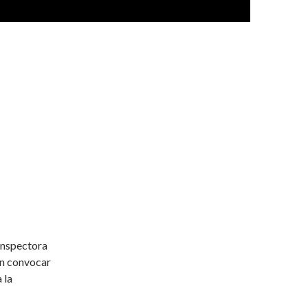
Inspectora
en convocar
 la