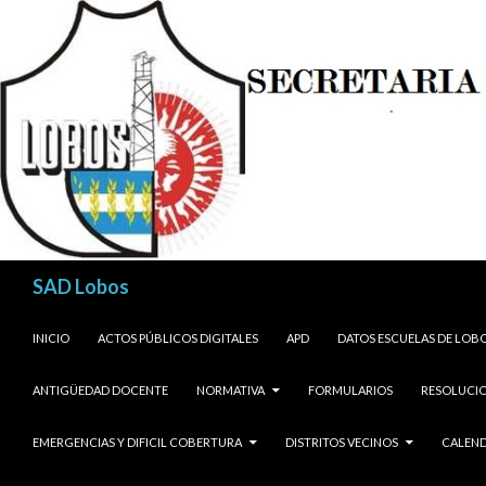
Buscar
SAD Lobos
SALTAR AL CONTENIDO
INICIO
ACTOS PÚBLICOS DIGITALES
APD
DATOS ESCUELAS DE LOB
ANTIGÜEDAD DOCENTE
NORMATIVA
FORMULARIOS
RESOLUCIO
EMERGENCIAS Y DIFICIL COBERTURA
DISTRITOS VECINOS
CALEND