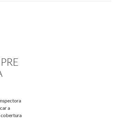
 PRE
A
Inspectora
car a
 cobertura