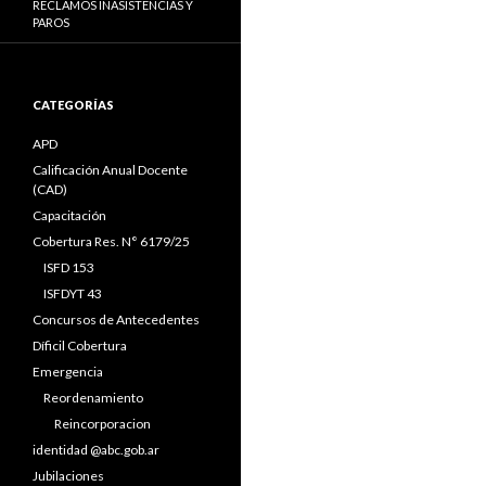
RECLAMOS INASISTENCIAS Y
PAROS
CATEGORÍAS
APD
Calificación Anual Docente
(CAD)
Capacitación
Cobertura Res. N° 6179/25
ISFD 153
ISFDYT 43
Concursos de Antecedentes
Díficil Cobertura
Emergencia
Reordenamiento
Reincorporacion
identidad @abc.gob.ar
Jubilaciones