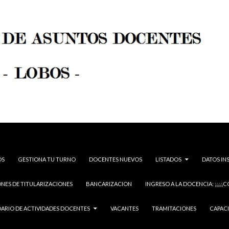
OS
GESTIONA TU TURNO
DOCENTES NUEVOS
LISTADOS
DATOS IN
NES DE TITULARIZACIONES
BANCARIZACION
INGRESO A LA DOCENCIA: ¡¡¡¡C
ARIO DE ACTIVIDADES DOCENTES
VACANTES
TRAMITACIONES
CAPAC