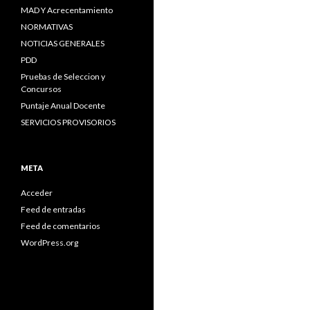
MAD Y Acrecentamiento
NORMATIVAS
NOTICIAS GENERALES
PDD
Pruebas de Seleccion y
Concursos
Puntaje Anual Docente
SERVICIOS PROVISORIOS
META
Acceder
Feed de entradas
Feed de comentarios
WordPress.org