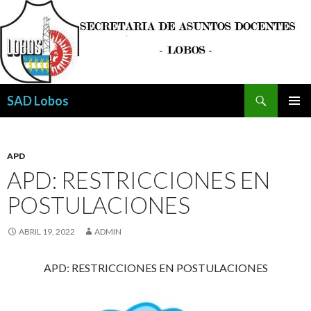
Buscar
SAD Lobos
SALTAR
MENÚ
AL
PRINCI
CONTENIDO
APD
APD: RESTRICCIONES EN
POSTULACIONES
ABRIL 19, 2022
ADMIN
APD: RESTRICCIONES EN POSTULACIONES