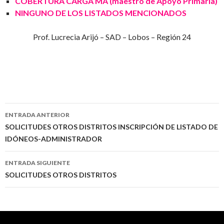
COBERTURA CARGA MA (maestro de Apoyo Primaria)
NINGUNO DE LOS LISTADOS MENCIONADOS
Prof. Lucrecia Arijó – SAD – Lobos – Región 24
Navegación
ENTRADA ANTERIOR
de
SOLICITUDES OTROS DISTRITOS INSCRIPCIÓN DE LISTADO DE
IDÓNEOS-ADMINISTRADOR
entradas
ENTRADA SIGUIENTE
SOLICITUDES OTROS DISTRITOS