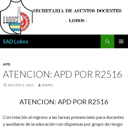
Buscar
SAD Lobos
SALTAR
MENÚ
AL
PRINCI
CONTENIDO
APD
ATENCION: APD POR R2516
AGOSTO 3, 2021
ADMIN
ATENCION: APD POR R2516
Con relación al regreso a las tareas presenciales para docentes
y auxiliares de la educación con dispensas por grupo de riesgo