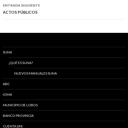
entradas
ENTRADA SIGUIENTE
ACTOS PÚBLICOS
SUNA
¿QUÉ ES SUNA?
NUEVOS MANUALES SUNA
ABC
IOMA
MUNICIPIO DE LOBOS
BANCO PROVINCIA
CUENTA DNI