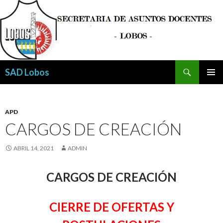
Buscar
SAD Lobos
SALTAR
MENÚ
AL
PRINCI
CONTENIDO
APD
CARGOS DE CREACIÓN
ABRIL 14, 2021
ADMIN
CARGOS DE CREACIÓN
CIERRE DE OFERTAS Y