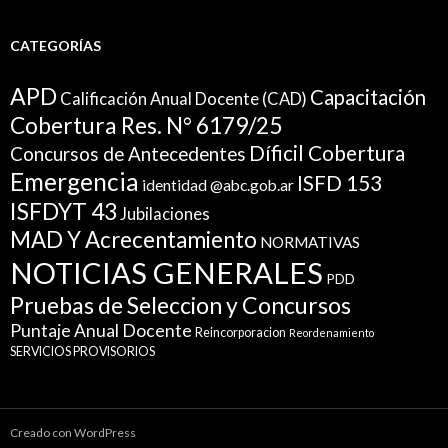
CATEGORÍAS
APD
Capacitación
Calificación Anual Docente (CAD)
Cobertura Res. N° 6179/25
Díficil Cobertura
Concursos de Antecedentes
Emergencia
ISFD 153
identidad @abc.gob.ar
ISFDYT 43
Jubilaciones
MAD Y Acrecentamiento
NORMATIVAS
NOTICIAS GENERALES
PDD
Pruebas de Seleccion y Concursos
Puntaje Anual Docente
Reincorporacion
Reordenamiento
SERVICIOS PROVISORIOS
Creado con WordPress