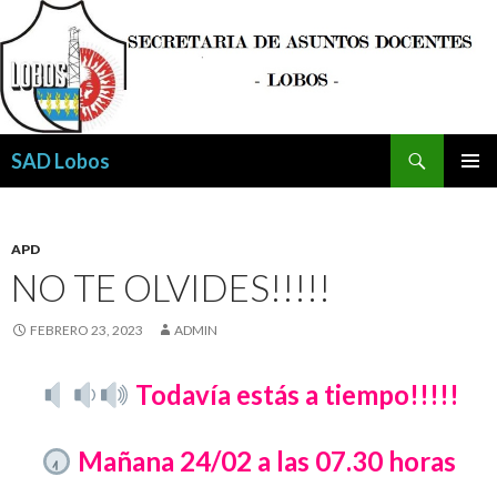
Buscar
SAD Lobos
SALTAR
MENÚ
AL
PRINCI
CONTENIDO
APD
NO TE OLVIDES!!!!!
FEBRERO 23, 2023
ADMIN
Todavía estás a tiempo!!!!!
Mañana 24/02 a las 07.30 horas