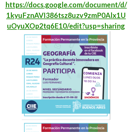
https://docs.google.com/
document/d/
1kyuFznAVI386tsz8uzv9zmP0Alx1U
uOyuXOp2tq6E10/edit?usp=
sharing