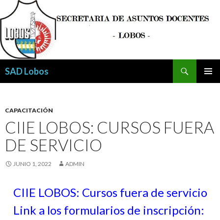
Buscar
SAD Lobos
SALTAR
MENÚ
AL
PRINCI
CONTENIDO
CAPACITACIÓN
CIIE LOBOS: CURSOS FUERA
DE SERVICIO
JUNIO 1, 2022
ADMIN
CIIE LOBOS: Cursos fuera de servicio
Link a los formularios de inscripción: