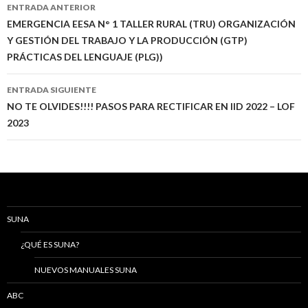
Navegación
ENTRADA ANTERIOR
de
EMERGENCIA EESA N° 1 TALLER RURAL (TRU) ORGANIZACIÓN
Y GESTIÓN DEL TRABAJO Y LA PRODUCCIÓN (GTP)
entradas
PRÁCTICAS DEL LENGUAJE (PLG))
ENTRADA SIGUIENTE
NO TE OLVIDES!!!! PASOS PARA RECTIFICAR EN IID 2022 – LOF
2023
SUNA
¿QUÉ ES SUNA?
NUEVOS MANUALES SUNA
ABC