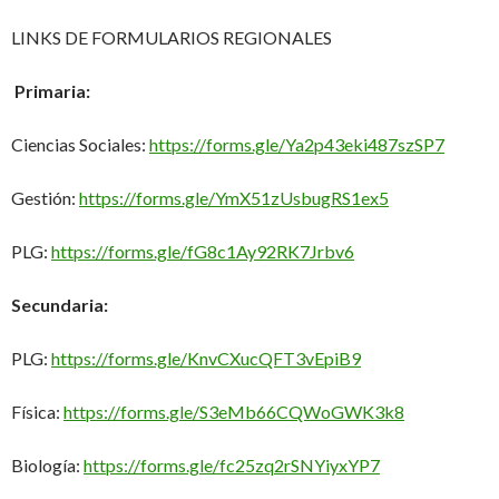
LINKS DE FORMULARIOS REGIONALES
Primaria:
Ciencias Sociales:
https://forms.gle/Ya2p43eki487szSP7
Gestión:
https://forms.gle/YmX51zUsbugRS1ex5
PLG:
https://forms.gle/fG8c1Ay92RK7Jrbv6
Secundaria:
PLG:
https://forms.gle/KnvCXucQFT3vEpiB9
Física:
https://forms.gle/S3eMb66CQWoGWK3k8
Biología:
https://forms.gle/fc25zq2rSNYiyxYP7