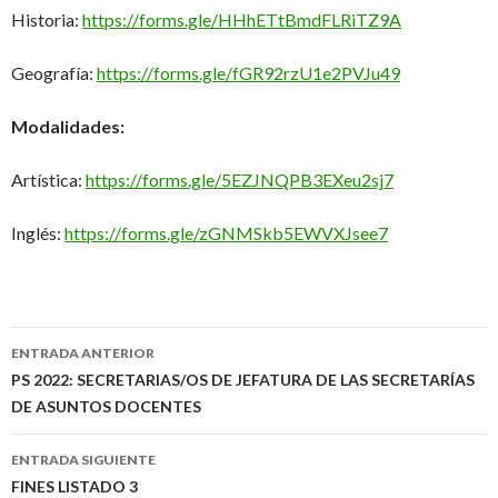
Historia:
https://forms.gle/HHhETtBmdFLRiTZ9A
Geografía:
https://forms.gle/fGR92rzU1e2PVJu49
Modalidades:
Artística:
https://forms.gle/5EZJNQPB3EXeu2sj7
Inglés:
https://forms.gle/zGNMSkb5EWVXJsee7
Navegación
ENTRADA ANTERIOR
de
PS 2022: SECRETARIAS/OS DE JEFATURA DE LAS SECRETARÍAS
DE ASUNTOS DOCENTES
entradas
ENTRADA SIGUIENTE
FINES LISTADO 3