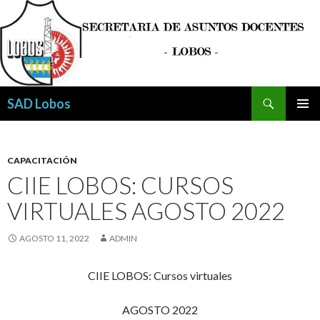
Buscar
SAD Lobos
SALTAR
MENÚ
AL
PRINCI
CONTENIDO
CAPACITACIÓN
CIIE LOBOS: CURSOS
VIRTUALES AGOSTO 2022
AGOSTO 11, 2022
ADMIN
CIIE LOBOS: Cursos virtuales
AGOSTO 2022