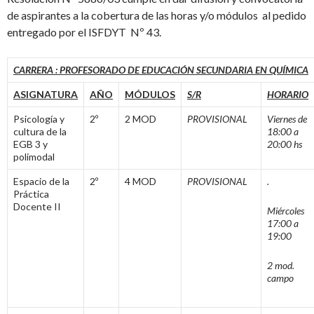
de aspirantes a la cobertura de las horas y/o módulos al pedido
entregado por el ISFDYT Nº 43.
CARRERA : PROFESORADO DE EDUCACIÓN SECUNDARIA EN QUÍMICA
ASIGNATURA
AÑO
MÓDULOS
S/R
HORARIO
Psicología y
2º
2 MOD
PROVISIONAL
Viernes de
cultura de la
18:00 a
EGB 3 y
20:00 hs
polimodal
Espacio de la
2º
4 MOD
PROVISIONAL
.
Práctica
Docente II
Miércoles
17:00 a
19:00
2 mod.
campo