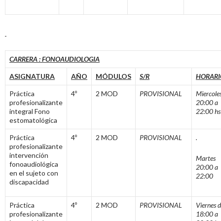
CARRERA : FONOAUDIOLOGIA
ASIGNATURA
AÑO
MÓDULOS
S/R
HORARI
Práctica
4º
2 MOD
PROVISIONAL
Miercole
profesionalizante
20:00 a
integral Fono
22:00 hs
estomatológica
Práctica
4º
2 MOD
PROVISIONAL
.
profesionalizante
intervención
Martes
fonoaudiológica
20:00 a
en el sujeto con
22:00
discapacidad
Práctica
4º
2 MOD
PROVISIONAL
Viernes 
profesionalizante
18:00 a