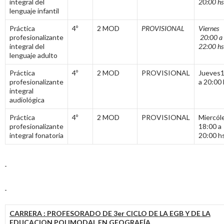
integral del
20:00 hs
lenguaje infantil
Práctica
4º
2 MOD
PROVISIONAL
Viernes
profesionalizante
20:00 a
integral del
22:00 hs
lenguaje adulto
Práctica
4º
2 MOD
PROVISIONAL
Jueves1
profesionalizante
a 20:00
integral
audiológica
Práctica
4º
2 MOD
PROVISIONAL
Miercól
profesionalizante
18:00 a
integral fonatoria
20:00 h
CARRERA : PROFESORADO DE 3er CICLO DE LA EGB Y DE LA
EDUCACION POLIMODAL EN GEOGRAFÍA