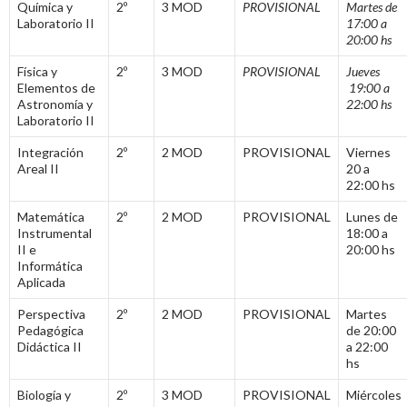
Química y
2º
3 MOD
PROVISIONAL
Martes de
Laboratorio II
17:00 a
20:00 hs
Física y
2º
3 MOD
PROVISIONAL
Jueves
Elementos de
19:00 a
Astronomía y
22:00 hs
Laboratorio II
Integración
2º
2 MOD
PROVISIONAL
Viernes
Areal II
20 a
22:00 hs
Matemática
2º
2 MOD
PROVISIONAL
Lunes de
Instrumental
18:00 a
II e
20:00 hs
Informática
Aplicada
Perspectiva
2º
2 MOD
PROVISIONAL
Martes
Pedagógica
de 20:00
Didáctica II
a 22:00
hs
Biología y
2º
3 MOD
PROVISIONAL
Miércoles