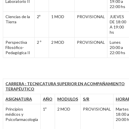
Laboratorio II
19:00 a
22:00 hs
Ciencias de la
2º
1 MOD
PROVISIONAL
JUEVES
Tierra
DE 18:00
A 19:00
hs
Perspectiva
2 º
2 MOD
PROVISIONAL
Lunes
Filosófico-
20:00 a
Pedagógica II
22:00 hs
CARRERA : TECNICATURA SUPERIOR EN ACOMPAÑAMIENTO
TERAPÉUTICO
ASIGNATURA
AÑO
MODULOS
S/R
HORA
Principios
1º
2 MOD
PROVISIONAL
Martes
médicos y
18:00 a
Psicofarmacología
20:00 