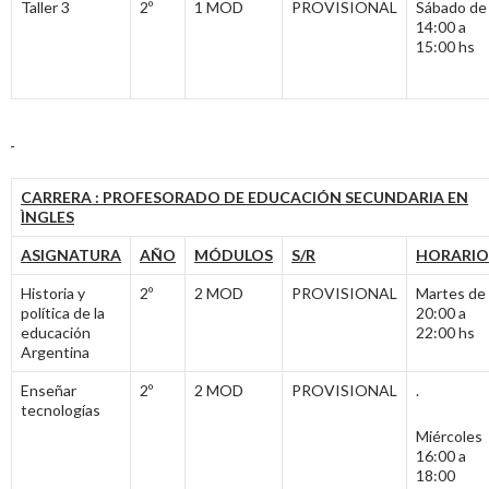
Taller 3
2º
1 MOD
PROVISIONAL
Sábado de
14:00 a
15:00 hs
CARRERA : PROFESORADO DE EDUCACIÓN SECUNDARIA EN
ÌNGLES
ASIGNATURA
AÑO
MÓDULOS
S/R
HORARIO
Historia y
2º
2 MOD
PROVISIONAL
Martes de
política de la
20:00 a
educación
22:00 hs
Argentina
Enseñar
2º
2 MOD
PROVISIONAL
.
tecnologías
Miércoles
16:00 a
18:00