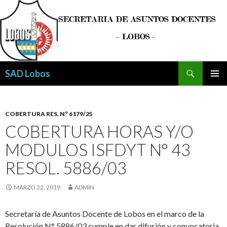
Buscar
SAD Lobos
SALTAR
MENÚ
AL
PRINCI
CONTENIDO
COBERTURA RES. N° 6179/25
COBERTURA HORAS Y/O
MODULOS ISFDYT N° 43
RESOL. 5886/03
MARZO 22, 2019
ADMIN
Secretaría de Asuntos Docente de Lobos en el marco de la
Resolución N° 5886/03 cumple en dar difusión y convocatoria