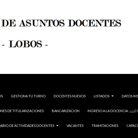
OS
GESTIONA TU TURNO
DOCENTES NUEVOS
LISTADOS
DATOS IN
NES DE TITULARIZACIONES
BANCARIZACION
INGRESO A LA DOCENCIA: ¡¡¡¡C
ARIO DE ACTIVIDADES DOCENTES
VACANTES
TRAMITACIONES
CAPAC