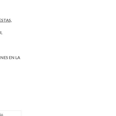
STAS,
R.
NES EN LA
jó