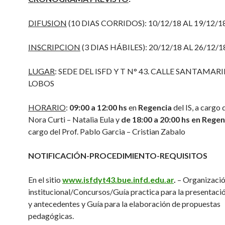
DIFUSION
(10 DIAS CORRIDOS): 10/12/18 AL 19/12/1
INSCRIPCION
(3 DIAS HÁBILES): 20/12/18 AL 26/12/1
LUGAR
: SEDE DEL ISFD Y T N° 43. CALLE SANTAMARI
LOBOS
HORARIO
:
09:00 a 12:00 hs
en
Regencia
del IS, a cargo 
Nora Curti – Natalia Eula y
de 18:00 a 20:00 hs en Regen
cargo del Prof. Pablo Garcia – Cristian Zabalo
NOTIFICACIÓN-PROCEDIMIENTO-REQUISITOS
En el sitio
www.isfdyt43.bue.infd.edu.ar
.
– Organizació
institucional/Concursos/Guía practica para la presentació
y antecedentes y Guía para la elaboración de propuestas
pedagógicas.