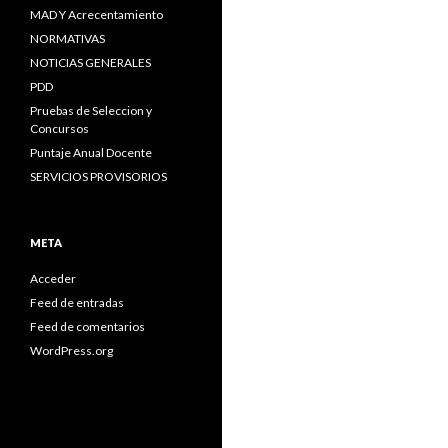
MAD Y Acrecentamiento
NORMATIVAS
NOTICIAS GENERALES
PDD
Pruebas de Seleccion y
Concursos
Puntaje Anual Docente
SERVICIOS PROVISORIOS
META
Acceder
Feed de entradas
Feed de comentarios
WordPress.org