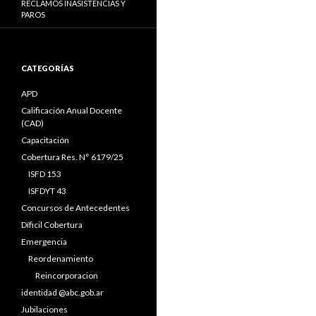
RECLAMOS INASISTENCIAS Y
PAROS
CATEGORÍAS
APD
Calificación Anual Docente
(CAD)
Capacitación
Cobertura Res. N° 6179/25
ISFD 153
ISFDYT 43
Concursos de Antecedentes
Díficil Cobertura
Emergencia
Reordenamiento
Reincorporacion
identidad @abc.gob.ar
Jubilaciones