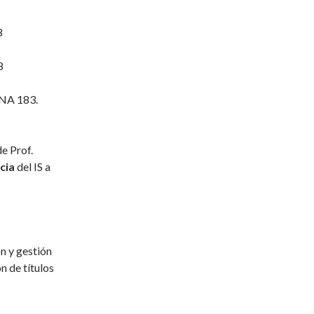
8
8
NA 183.
de Prof.
cia
del IS a
n y gestión
n de títulos