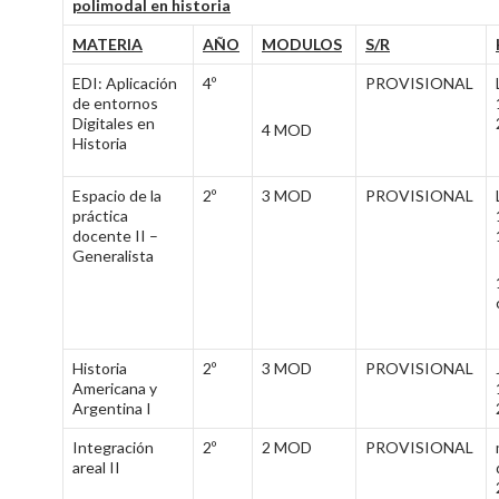
polimodal en historia
MATERIA
AÑO
MODULOS
S/R
EDI: Aplicación
4º
PROVISIONAL
de entornos
Digitales en
4 MOD
Historia
Espacio de la
2º
3 MOD
PROVISIONAL
práctica
docente II –
Generalista
Historia
2º
3 MOD
PROVISIONAL
Americana y
Argentina I
Integración
2º
2 MOD
PROVISIONAL
areal II