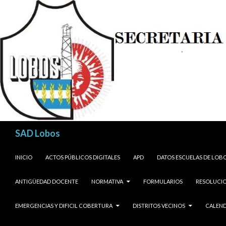
Buscar
SAD Lobos
SALTAR AL CONTENIDO
INICIO
ACTOS PÚBLICOS DIGITALES
APD
DATOS ESCUELAS DE LOB
ANTIGÜEDAD DOCENTE
NORMATIVA
FORMULARIOS
RESOLUCIO
EMERGENCIAS Y DIFICIL COBERTURA
DISTRITOS VECINOS
CALEND