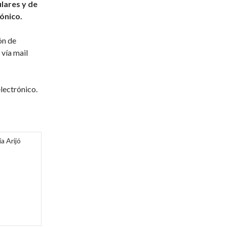
ulares y de
ónico.
ón de
 vía mail
electrónico.
Arijó