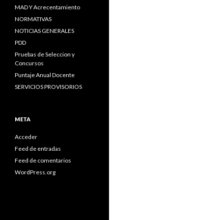
MAD Y Acrecentamiento
NORMATIVAS
NOTICIAS GENERALES
PDD
Pruebas de Seleccion y
Concursos
Puntaje Anual Docente
SERVICIOS PROVISORIOS
META
Acceder
Feed de entradas
Feed de comentarios
WordPress.org