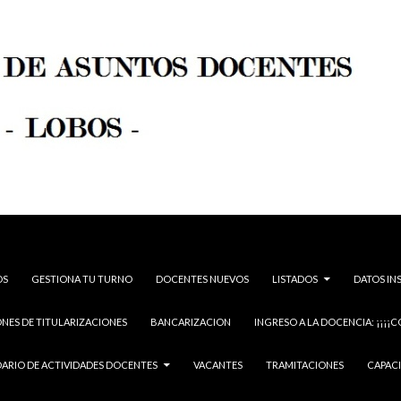
OS
GESTIONA TU TURNO
DOCENTES NUEVOS
LISTADOS
DATOS IN
NES DE TITULARIZACIONES
BANCARIZACION
INGRESO A LA DOCENCIA: ¡¡¡¡C
ARIO DE ACTIVIDADES DOCENTES
VACANTES
TRAMITACIONES
CAPAC