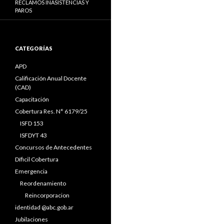
RECLAMOS INASISTENCIAS Y
PAROS
CATEGORÍAS
APD
Calificación Anual Docente
(CAD)
Capacitación
Cobertura Res. N° 6179/25
ISFD 153
ISFDYT 43
Concursos de Antecedentes
Díficil Cobertura
Emergencia
Reordenamiento
Reincorporacion
identidad @abc.gob.ar
Jubilaciones