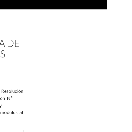
A DE
ES
a Resolución
ción Nº
y
o módulos al