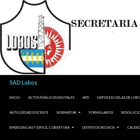
Buscar
SAD Lobos
SALTAR AL CONTENIDO
INICIO
ACTOS PÚBLICOS DIGITALES
APD
DATOS ESCUELAS DE LOB
ANTIGÜEDAD DOCENTE
NORMATIVA
FORMULARIOS
RESOLUCIO
EMERGENCIAS Y DIFICIL COBERTURA
DISTRITOS VECINOS
CALEND