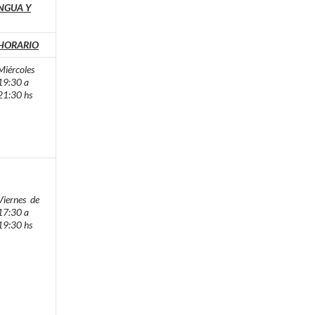
NGUA Y
HORARIO
Miércoles
19:30 a
21:30 hs
Viernes de
17:30 a
19:30 hs