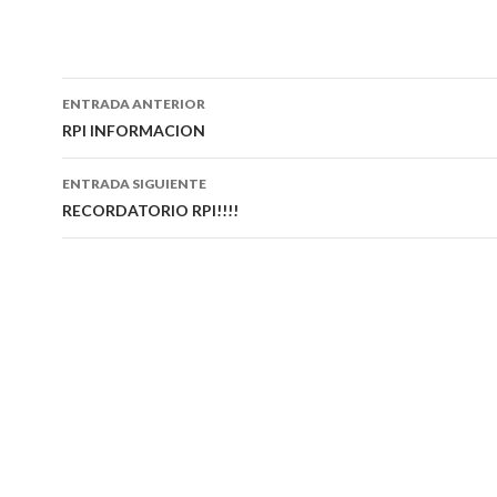
Navegación
ENTRADA ANTERIOR
de
RPI INFORMACION
entradas
ENTRADA SIGUIENTE
RECORDATORIO RPI!!!!