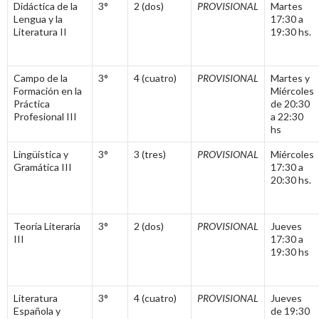
Didáctica de la
3°
2 (dos)
PROVISIONAL
Martes
Lengua y la
17:30 a
Literatura II
19:30 hs.
Campo de la
3°
4 (cuatro)
PROVISIONAL
Martes y
Formación en la
Miércoles
Práctica
de 20:30
Profesional III
a 22:30
hs
Lingüística y
3°
3 (tres)
PROVISIONAL
Miércoles
Gramática III
17:30 a
20:30 hs.
Teoría Literaria
3°
2 (dos)
PROVISIONAL
Jueves
III
17:30 a
19:30 hs
Literatura
3°
4 (cuatro)
PROVISIONAL
Jueves
Española y
de 19:30