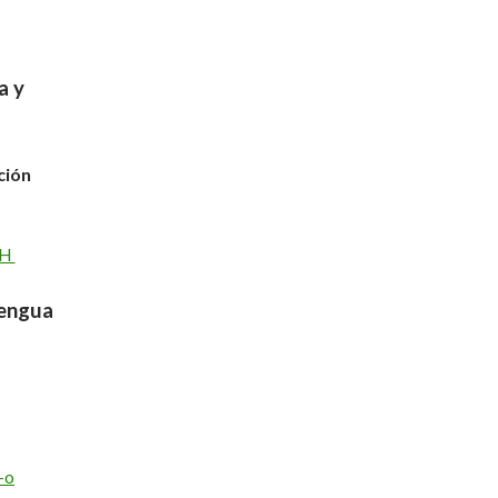
a y
ción
FH
Lengua
-o