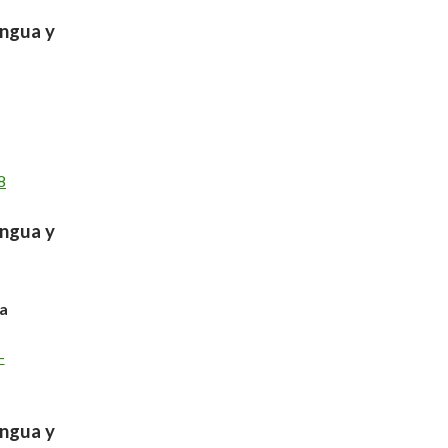
engua y
8
engua y
na
-
engua y