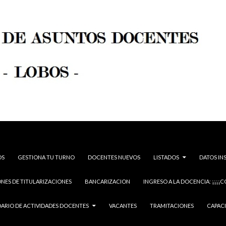
OS
GESTIONA TU TURNO
DOCENTES NUEVOS
LISTADOS
DATOS IN
NES DE TITULARIZACIONES
BANCARIZACION
INGRESO A LA DOCENCIA: ¡¡¡¡C
ARIO DE ACTIVIDADES DOCENTES
VACANTES
TRAMITACIONES
CAPAC