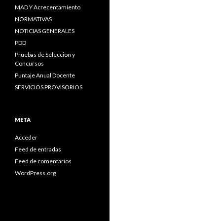
MAD Y Acrecentamiento
NORMATIVAS
NOTICIAS GENERALES
PDD
Pruebas de Seleccion y
Concursos
Puntaje Anual Docente
SERVICIOS PROVISORIOS
META
Acceder
Feed de entradas
Feed de comentarios
WordPress.org