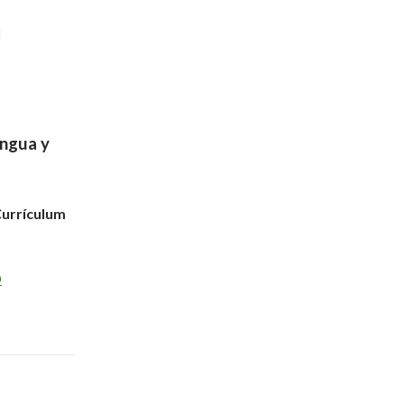
I
engua y
 Currículum
O