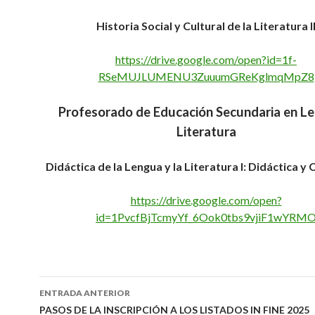
Historia Social y Cultural de la Literatura I
https://drive.google.com/open?id=1f-
RSeMUJLUMENU3ZuuumGReKglmqMpZ8
Profesorado de Educación Secundaria en L
Literatura
Didáctica de la Lengua y la Literatura I: Didáctica y
https://drive.google.com/open?
id=1PvcfBjTcmyYf_6Ook0tbs9vjiF1wYRM
Navegación
ENTRADA ANTERIOR
de
PASOS DE LA INSCRIPCIÓN A LOS LISTADOS IN FINE 2025