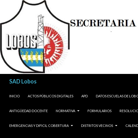
Buscar
SAD Lobos
SALTAR AL CONTENIDO
INICIO
ACTOS PÚBLICOS DIGITALES
APD
DATOS ESCUELAS DE LOB
ANTIGÜEDAD DOCENTE
NORMATIVA
FORMULARIOS
RESOLUCIO
EMERGENCIAS Y DIFICIL COBERTURA
DISTRITOS VECINOS
CALEND