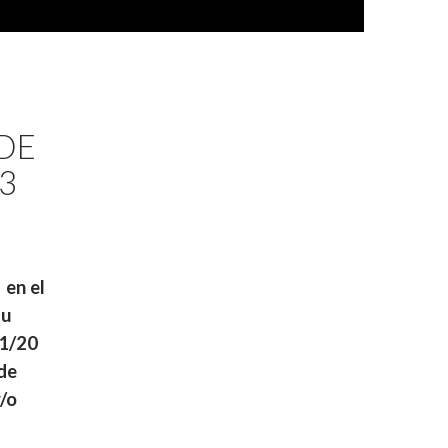
 DE
3
 en el
su
61/20
de
y/o