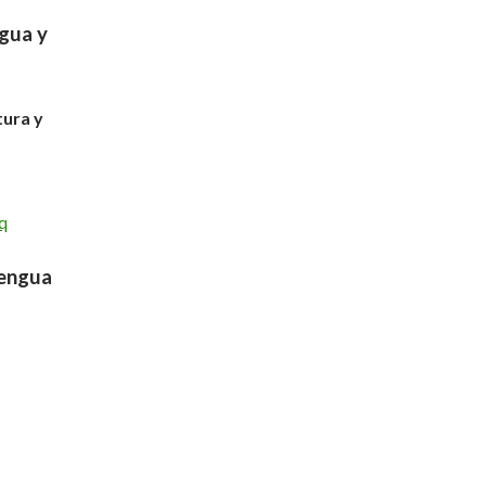
gua y
tura y
q
Lengua