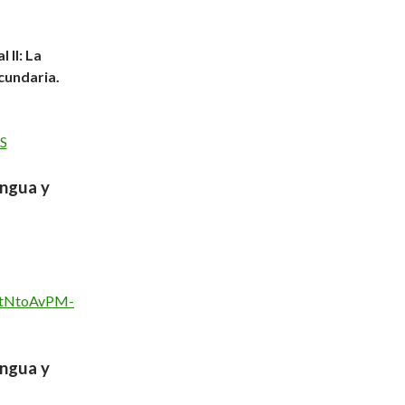
 II: La
cundaria.
S
engua y
axtNtoAvPM-
engua y