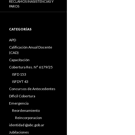
RECLAMOS INASISTENCIAS Y
PAROS
CATEGORÍAS
APD
Calificación Anual Docente
(CAD)
Capacitación
Cobertura Res. N° 6179/25
ISFD 153
ISFDYT 43
Concursos de Antecedentes
Díficil Cobertura
Emergencia
Reordenamiento
Reincorporacion
identidad @abc.gob.ar
Jubilaciones