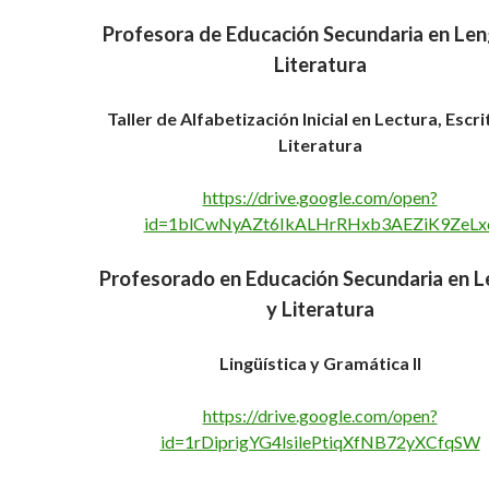
Profesora de Educación Secundaria en Len
Literatura
Taller de Alfabetización Inicial en Lectura, Escri
Literatura
https://drive.google.com/open?
id=1blCwNyAZt6IkALHrRHxb3AEZiK9ZeLx
Profesorado en Educación Secundaria en 
y Literatura
Lingüística y Gramática II
https://drive.google.com/open?
id=1rDiprigYG4lsilePtiqXfNB72yXCfqSW