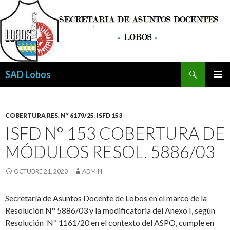
Buscar
SAD Lobos
SALTAR
MENÚ
AL
PRINCI
CONTENIDO
COBERTURA RES. N° 6179/25
,
ISFD 153
ISFD N° 153 COBERTURA DE
MÓDULOS RESOL. 5886/03
OCTUBRE 21, 2020
ADMIN
Secretaría de Asuntos Docente de Lobos en el marco de la
Resolución N° 5886/03 y la modificatoria del Anexo I, según
Resolución Nº 1161/20 en el contexto del ASPO, cumple en