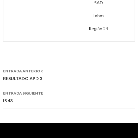
SAD
Lobos
Región 24
Navegación
ENTRADA ANTERIOR
de
RESULTADO APD 3
entradas
ENTRADA SIGUIENTE
IS 43