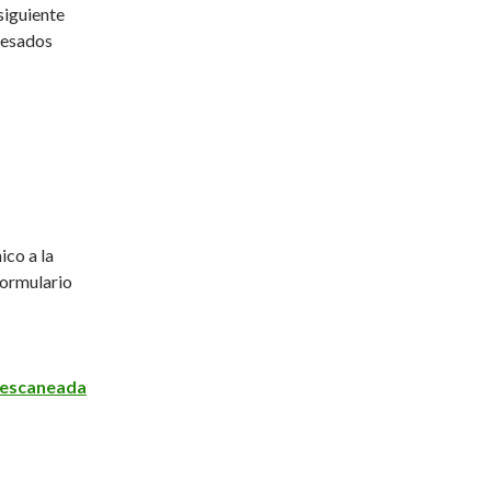
siguiente
eresados
ico a la
formulario
r escaneada