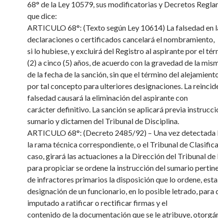
68° de la Ley 10579, sus modificatorias y Decretos Regla
que dice:
ARTICULO 68°: (Texto según Ley 10614) La falsedad en l
declaraciones o certificados cancelará el nombramiento,
si lo hubiese, y excluirá del Registro al aspirante por el té
(2) a cinco (5) años, de acuerdo con la gravedad de la mism
de la fecha de la sanción, sin que el término del alejamien
por tal concepto para ulteriores designaciones. La reincide
falsedad causará la eliminación del aspirante con
carácter definitivo. La sanción se aplicará previa instrucc
sumario y dictamen del Tribunal de Disciplina.
ARTICULO 68°: (Decreto 2485/92) – Una vez detectada l
la rama técnica correspondiente, o el Tribunal de Clasific
caso, girará las actuaciones a la Dirección del Tribunal de
para propiciar se ordene la instrucción del sumario pertin
de infractores primarios la disposición que lo ordene, esta
designación de un funcionario, en lo posible letrado, para q
imputado a ratificar o rectificar firmas y el
contenido de la documentación que se le atribuye, otorgá