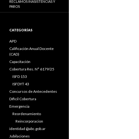
RECLAMOS INASISTENCIAS Y
PAROS
CATEGORÍAS
APD
Calificación Anual Docente
(CAD)
Capacitación
Cobertura Res. N° 6179/25
ISFD 153
ISFDYT 43
Concursos de Antecedentes
Díficil Cobertura
Emergencia
Reordenamiento
Reincorporacion
identidad @abc.gob.ar
Jubilaciones