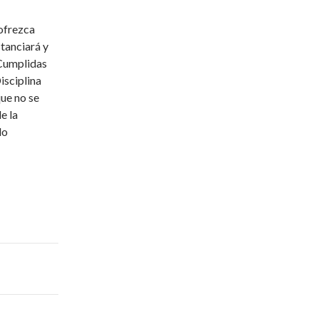
ofrezca
stanciará y
 Cumplidas
isciplina
que no se
e la
do