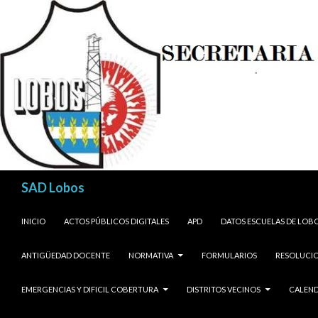
Buscar
SAD Lobos
SALTAR AL CONTENIDO
INICIO
ACTOS PÚBLICOS DIGITALES
APD
DATOS ESCUELAS DE LOB
ANTIGÜEDAD DOCENTE
NORMATIVA
FORMULARIOS
RESOLUCIO
EMERGENCIAS Y DIFICIL COBERTURA
DISTRITOS VECINOS
CALEND