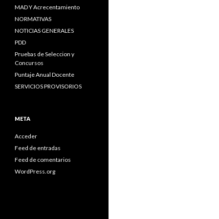
MAD Y Acrecentamiento
NORMATIVAS
NOTICIAS GENERALES
PDD
Pruebas de Seleccion y
Concursos
Puntaje Anual Docente
SERVICIOS PROVISORIOS
META
Acceder
Feed de entradas
Feed de comentarios
WordPress.org