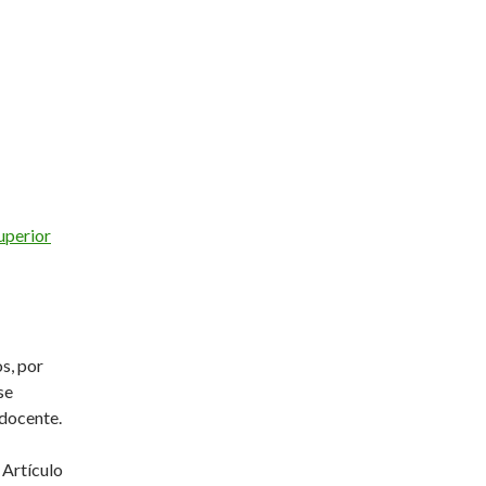
uperior
os, por
se
 docente.
 Artículo