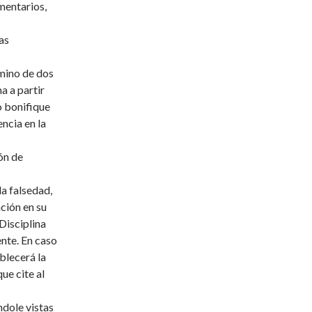
mentarios,
as
rmino de dos
a a partir
to bonifique
ncia en la
ión de
a falsedad,
ación en su
 Disciplina
ente. En caso
blecerá la
ue cite al
ndole vistas