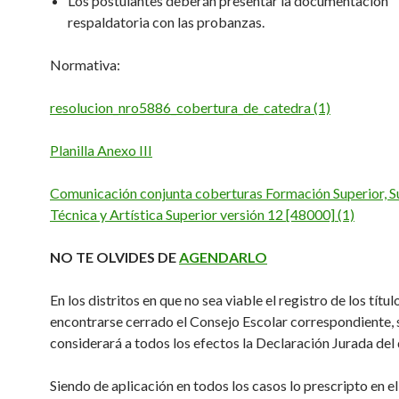
Los postulantes deberán presentar la documentación
respaldatoria con las probanzas.
Normativa:
resolucion_nro5886_cobertura_de_catedra (1)
Planilla Anexo III
Comunicación conjunta coberturas Formación Superior, S
Técnica y Artística Superior versión 12 [48000] (1)
NO TE OLVIDES DE
AGENDARLO
En los distritos en que no sea viable el registro de los títul
encontrarse cerrado el Consejo Escolar correspondiente, 
considerará a todos los efectos la Declaración Jurada del
Siendo de aplicación en todos los casos lo prescripto en el