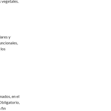
s vegetales.
lares y
uncionales,
 los
nados, en el
Obligatorio,
 fin