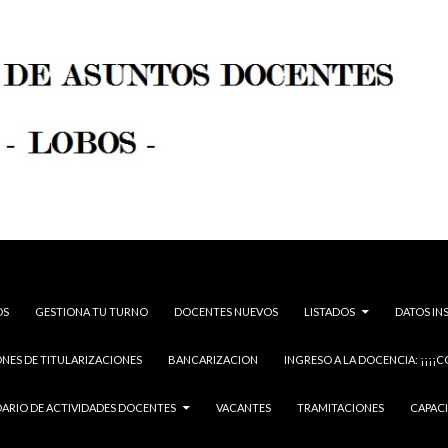
OS
GESTIONA TU TURNO
DOCENTES NUEVOS
LISTADOS
DATOS IN
NES DE TITULARIZACIONES
BANCARIZACION
INGRESO A LA DOCENCIA: ¡¡¡¡C
ARIO DE ACTIVIDADES DOCENTES
VACANTES
TRAMITACIONES
CAPAC