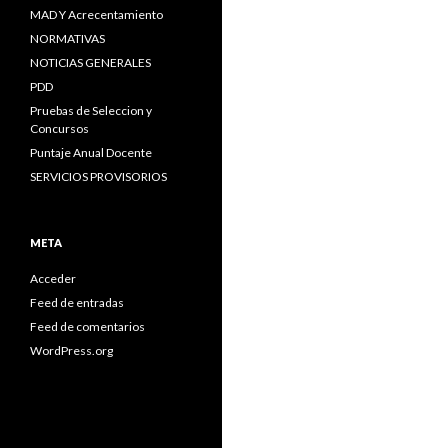
MAD Y Acrecentamiento
NORMATIVAS
NOTICIAS GENERALES
PDD
Pruebas de Seleccion y
Concursos
Puntaje Anual Docente
SERVICIOS PROVISORIOS
META
Acceder
Feed de entradas
Feed de comentarios
WordPress.org