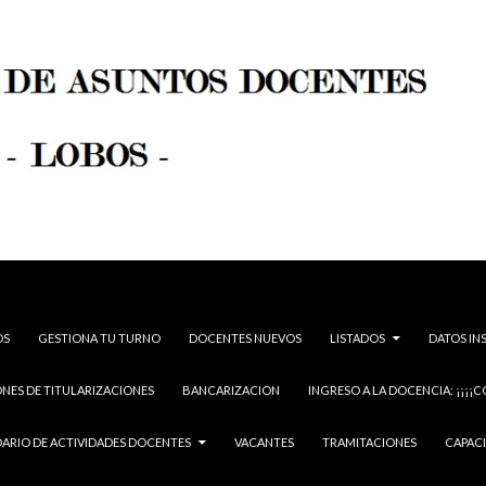
OS
GESTIONA TU TURNO
DOCENTES NUEVOS
LISTADOS
DATOS IN
NES DE TITULARIZACIONES
BANCARIZACION
INGRESO A LA DOCENCIA: ¡¡¡¡C
ARIO DE ACTIVIDADES DOCENTES
VACANTES
TRAMITACIONES
CAPAC