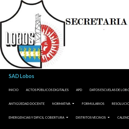
Buscar
SAD Lobos
SALTAR AL CONTENIDO
INICIO
ACTOS PÚBLICOS DIGITALES
APD
DATOS ESCUELAS DE LOB
ANTIGÜEDAD DOCENTE
NORMATIVA
FORMULARIOS
RESOLUCIO
EMERGENCIAS Y DIFICIL COBERTURA
DISTRITOS VECINOS
CALEND