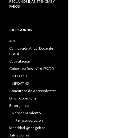
RECLAMOS INASISTENCIAS Y
PAROS
CATEGORÍAS
APD
Calificación Anual Docente
(CAD)
Capacitación
Cobertura Res. N° 6179/25
ISFD 153
ISFDYT 43
Concursos de Antecedentes
Díficil Cobertura
Emergencia
Reordenamiento
Reincorporacion
identidad @abc.gob.ar
Jubilaciones