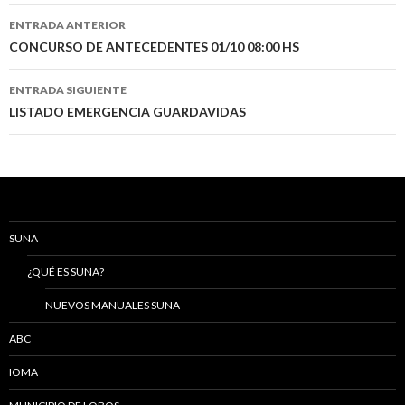
Navegación
ENTRADA ANTERIOR
de
CONCURSO DE ANTECEDENTES 01/10 08:00 HS
entradas
ENTRADA SIGUIENTE
LISTADO EMERGENCIA GUARDAVIDAS
SUNA
¿QUÉ ES SUNA?
NUEVOS MANUALES SUNA
ABC
IOMA