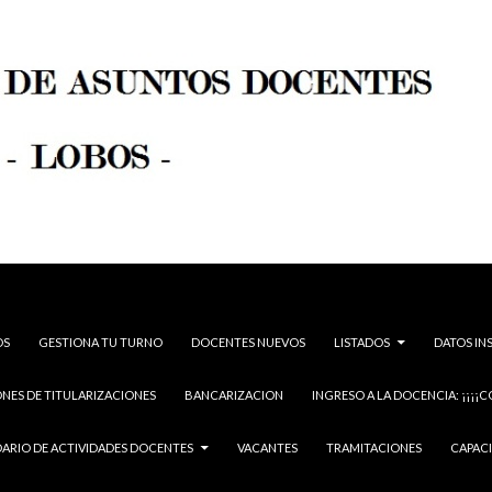
OS
GESTIONA TU TURNO
DOCENTES NUEVOS
LISTADOS
DATOS IN
NES DE TITULARIZACIONES
BANCARIZACION
INGRESO A LA DOCENCIA: ¡¡¡¡C
ARIO DE ACTIVIDADES DOCENTES
VACANTES
TRAMITACIONES
CAPAC