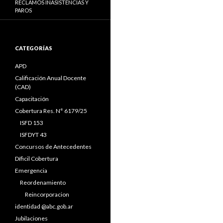
RECLAMOS INASISTENCIAS Y
PAROS
CATEGORÍAS
APD
Calificación Anual Docente
(CAD)
Capacitación
Cobertura Res. N° 6179/25
ISFD 153
ISFDYT 43
Concursos de Antecedentes
Díficil Cobertura
Emergencia
Reordenamiento
Reincorporacion
identidad @abc.gob.ar
Jubilaciones