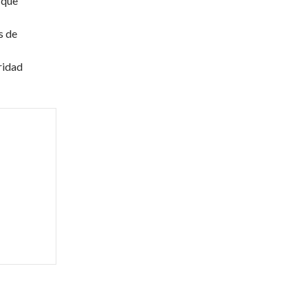
s que
s de
ridad