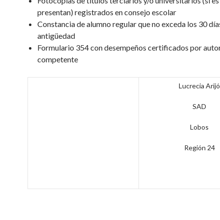
Fotocopias de títulos terciarios y/o universitarios (si e
presentan) registrados en consejo escolar
Constancia de alumno regular que no exceda los 30 día
antigüedad
Formulario 354 con desempeños certificados por auto
competente
Lucrecia Arijó
SAD
Lobos
Región 24