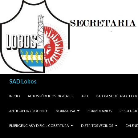
Buscar
SAD Lobos
SALTAR AL CONTENIDO
INICIO
ACTOS PÚBLICOS DIGITALES
APD
DATOS ESCUELAS DE LOB
ANTIGÜEDAD DOCENTE
NORMATIVA
FORMULARIOS
RESOLUCIO
EMERGENCIAS Y DIFICIL COBERTURA
DISTRITOS VECINOS
CALEND