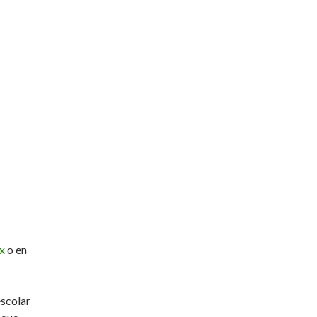
x
o en
escolar