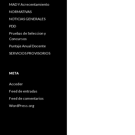
MAD Y Acrecentamiento
NORMATIVAS
NOTICIAS GENERALES
PDD
Pruebas de Seleccion y
Concursos
Puntaje Anual Docente
SERVICIOS PROVISORIOS
META
Acceder
Feed de entradas
Feed de comentarios
WordPress.org