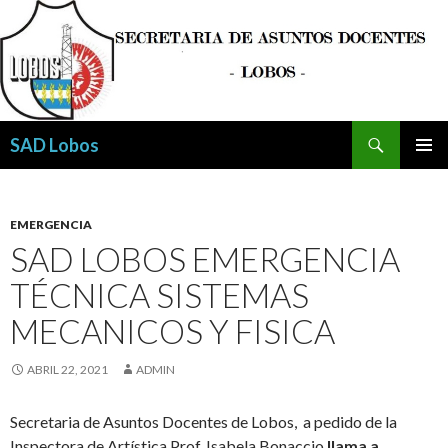
Buscar
SAD Lobos
SALTAR
MENÚ
AL
PRINCI
CONTENIDO
EMERGENCIA
SAD LOBOS EMERGENCIA
TÉCNICA SISTEMAS
MECANICOS Y FISICA
ABRIL 22, 2021
ADMIN
Secretaria de Asuntos Docentes de Lobos, a pedido de la
Inspectora de Artística Prof. Isabela Bonaccio
llama a