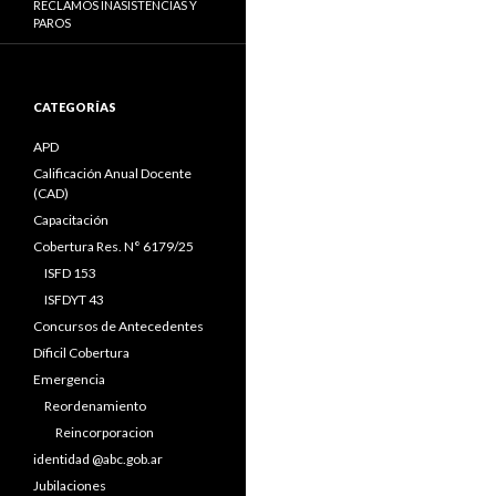
RECLAMOS INASISTENCIAS Y
PAROS
CATEGORÍAS
APD
Calificación Anual Docente
(CAD)
Capacitación
Cobertura Res. N° 6179/25
ISFD 153
ISFDYT 43
Concursos de Antecedentes
Díficil Cobertura
Emergencia
Reordenamiento
Reincorporacion
identidad @abc.gob.ar
Jubilaciones