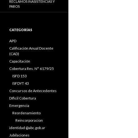
RECLAMOS INASISTENCIAS Y
PAROS
CATEGORÍAS
APD
Calificación Anual Docente
(CAD)
Capacitación
Cobertura Res. N° 6179/25
ISFD 153
ISFDYT 43
Concursos de Antecedentes
Díficil Cobertura
Emergencia
Reordenamiento
Reincorporacion
identidad @abc.gob.ar
Jubilaciones