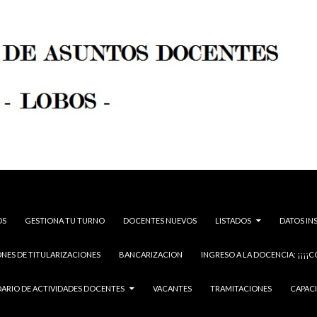
OS
GESTIONA TU TURNO
DOCENTES NUEVOS
LISTADOS
DATOS IN
NES DE TITULARIZACIONES
BANCARIZACION
INGRESO A LA DOCENCIA: ¡¡¡¡C
ARIO DE ACTIVIDADES DOCENTES
VACANTES
TRAMITACIONES
CAPAC