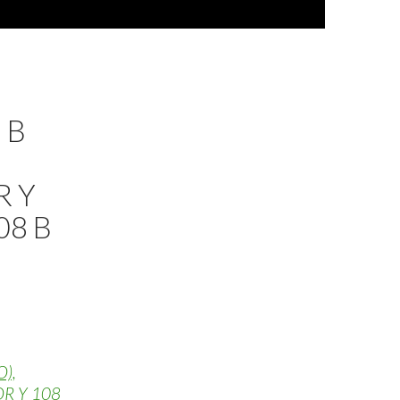
 B
R Y
08 B
),
OR Y 108