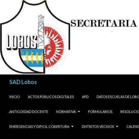
Buscar
SAD Lobos
SALTAR AL CONTENIDO
INICIO
ACTOS PÚBLICOS DIGITALES
APD
DATOS ESCUELAS DE LOB
ANTIGÜEDAD DOCENTE
NORMATIVA
FORMULARIOS
RESOLUCIO
EMERGENCIAS Y DIFICIL COBERTURA
DISTRITOS VECINOS
CALEND