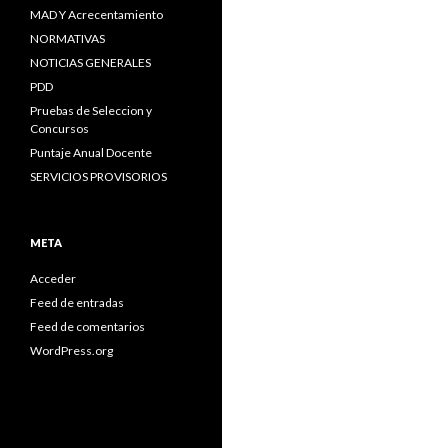
MAD Y Acrecentamiento
NORMATIVAS
NOTICIAS GENERALES
PDD
Pruebas de Seleccion y
Concursos
Puntaje Anual Docente
SERVICIOS PROVISORIOS
META
Acceder
Feed de entradas
Feed de comentarios
WordPress.org