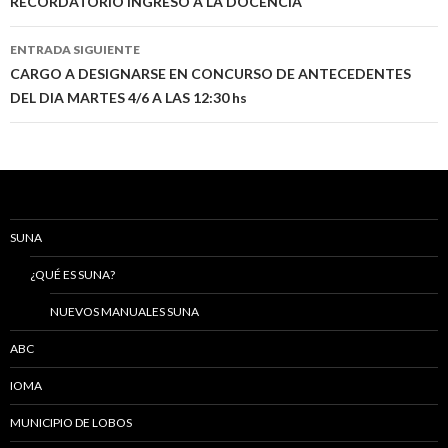
de
RECORDATORIO INGRESO A LA DOCENCIA
entradas
ENTRADA SIGUIENTE
CARGO A DESIGNARSE EN CONCURSO DE ANTECEDENTES
DEL DIA MARTES 4/6 A LAS 12:30 hs
SUNA
¿QUÉ ES SUNA?
NUEVOS MANUALES SUNA
ABC
IOMA
MUNICIPIO DE LOBOS