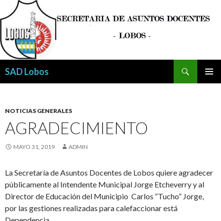
Buscar
SAD Lobos
SALTAR
MENÚ
AL
PRINCI
CONTENIDO
NOTICIAS GENERALES
AGRADECIMIENTO
MAYO 31, 2019
ADMIN
La Secretaría de Asuntos Docentes de Lobos quiere agradecer
públicamente al Intendente Municipal Jorge Etcheverry y al
Director de Educación del Municipio Carlos “Tucho” Jorge,
por las gestiones realizadas para calefaccionar está
Dependencia.