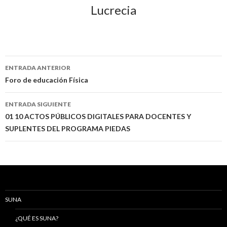
Lucrecia
Navegación
ENTRADA ANTERIOR
de
Foro de educación Física
entradas
ENTRADA SIGUIENTE
01 10 ACTOS PÚBLICOS DIGITALES PARA DOCENTES Y
SUPLENTES DEL PROGRAMA PIEDAS
SUNA
¿QUÉ ES SUNA?