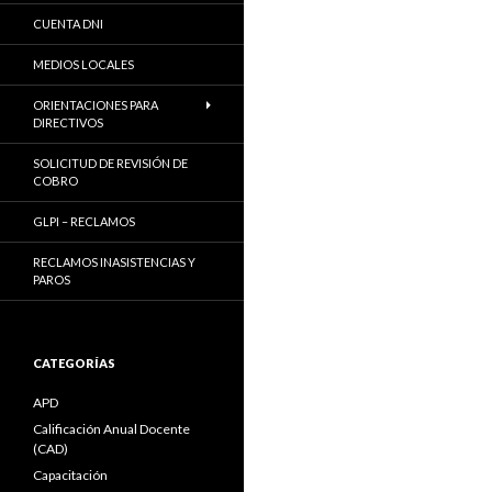
CUENTA DNI
MEDIOS LOCALES
ORIENTACIONES PARA
DIRECTIVOS
SOLICITUD DE REVISIÓN DE
COBRO
GLPI – RECLAMOS
RECLAMOS INASISTENCIAS Y
PAROS
CATEGORÍAS
APD
Calificación Anual Docente
(CAD)
Capacitación