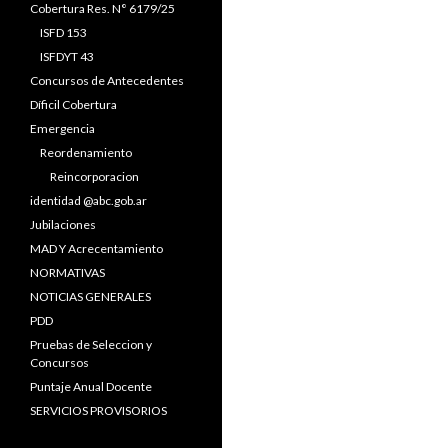
Cobertura Res. N° 6179/25
ISFD 153
ISFDYT 43
Concursos de Antecedentes
Díficil Cobertura
Emergencia
Reordenamiento
Reincorporacion
identidad @abc.gob.ar
Jubilaciones
MAD Y Acrecentamiento
NORMATIVAS
NOTICIAS GENERALES
PDD
Pruebas de Seleccion y
Concursos
Puntaje Anual Docente
SERVICIOS PROVISORIOS