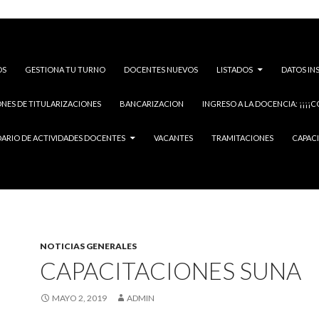
OS
GESTIONA TU TURNO
DOCENTES NUEVOS
LISTADOS
DATOS IN
NES DE TITULARIZACIONES
BANCARIZACION
INGRESO A LA DOCENCIA: ¡¡¡¡C
ARIO DE ACTIVIDADES DOCENTES
VACANTES
TRAMITACIONES
CAPAC
NOTICIAS GENERALES
CAPACITACIONES SUNA
MAYO 2, 2019
ADMIN