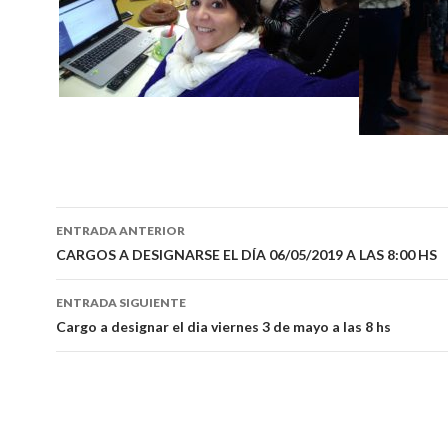
Navegación
ENTRADA ANTERIOR
de
CARGOS A DESIGNARSE EL DÍA 06/05/2019 A LAS 8:00 HS
entradas
ENTRADA SIGUIENTE
Cargo a designar el dia viernes 3 de mayo a las 8 hs