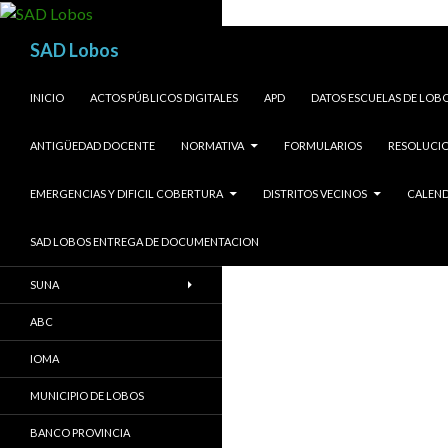
Buscar
SAD Lobos
SALTAR AL CONTENIDO
INICIO
ACTOS PÚBLICOS DIGITALES
APD
DATOS ESCUELAS DE LOB
ANTIGÜEDAD DOCENTE
NORMATIVA
FORMULARIOS
RESOLUCIO
EMERGENCIAS Y DIFICIL COBERTURA
DISTRITOS VECINOS
CALEND
SAD LOBOS ENTREGA DE DOCUMENTACION
SUNA
ABC
IOMA
MUNICIPIO DE LOBOS
BANCO PROVINCIA