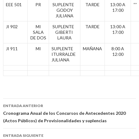
EEE 501
PR
SUPLENTE
TARDE
13:00 A
“”
GODOY
17:00
JULIANA
JI 902
MI
SUPLENTE
TARDE
13:00 A
SALA
GIBERTI
17:00
DE DOS
LAURA
JI 911
MI
SUPLENTE
MAÑANA
8:00 A
ITURRALDE
12:00
JULIANA
Navegación
ENTRADA ANTERIOR
de
Cronograma Anual de los Concursos de Antecedentes 2020
(Actos Públicos) de Provisionalidades y suplencias
entradas
ENTRADA SIGUIENTE