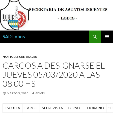
Buscar
SAD Lobos
SALTAR
MENÚ
AL
PRINCI
CONTENIDO
NOTICIAS GENERALES
CARGOS A DESIGNARSE EL
JUEVES 05/03/2020 A LAS
08:00 HS
MARZO 3, 2020
ADMIN
ESCUELA
CARGO
SIT.REVISTA
TURNO
HORARIO
SE