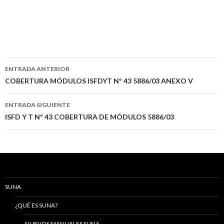
Navegación
ENTRADA ANTERIOR
de
COBERTURA MÓDULOS ISFDYT Nº 43 5886/03 ANEXO V
entradas
ENTRADA SIGUIENTE
ISFD Y T Nº 43 COBERTURA DE MÓDULOS 5886/03
SUNA
¿QUÉ ES SUNA?
NUEVOS MANUALES SUNA