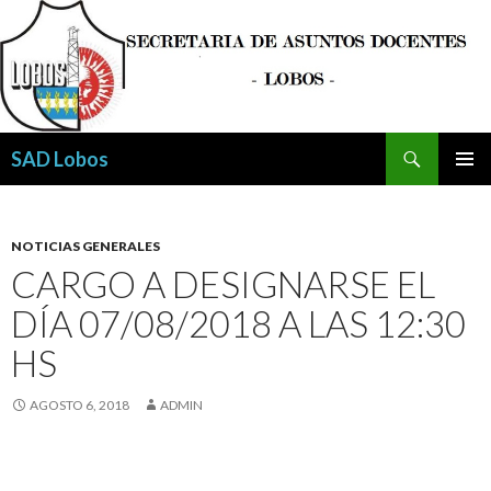
Buscar
SAD Lobos
SALTAR
MENÚ
AL
PRINCI
CONTENIDO
NOTICIAS GENERALES
CARGO A DESIGNARSE EL
DÍA 07/08/2018 A LAS 12:30
HS
AGOSTO 6, 2018
ADMIN