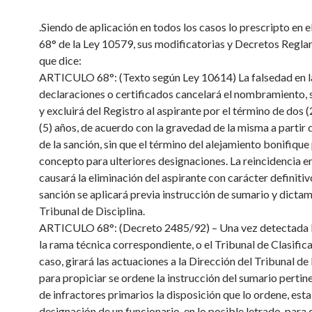
.Siendo de aplicación en todos los casos lo prescripto en e
68° de la Ley 10579, sus modificatorias y Decretos Regla
que dice:
ARTICULO 68°: (Texto según Ley 10614) La falsedad en l
declaraciones o certificados cancelará el nombramiento, s
y excluirá del Registro al aspirante por el término de dos (
(5) años, de acuerdo con la gravedad de la misma a partir 
de la sanción, sin que el término del alejamiento bonifique 
concepto para ulteriores designaciones. La reincidencia en
causará la eliminación del aspirante con carácter definitiv
sanción se aplicará previa instrucción de sumario y dicta
Tribunal de Disciplina.
ARTICULO 68°: (Decreto 2485/92) – Una vez detectada l
la rama técnica correspondiente, o el Tribunal de Clasific
caso, girará las actuaciones a la Dirección del Tribunal de
para propiciar se ordene la instrucción del sumario pertin
de infractores primarios la disposición que lo ordene, esta
designación de un funcionario, en lo posible letrado, para q