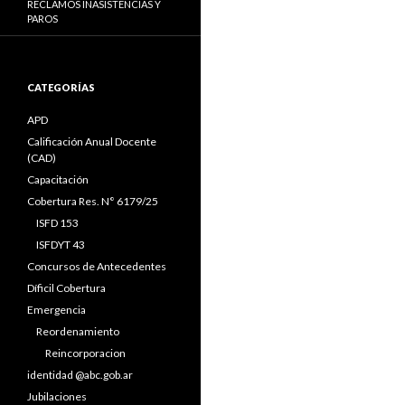
RECLAMOS INASISTENCIAS Y
PAROS
CATEGORÍAS
APD
Calificación Anual Docente
(CAD)
Capacitación
Cobertura Res. N° 6179/25
ISFD 153
ISFDYT 43
Concursos de Antecedentes
Díficil Cobertura
Emergencia
Reordenamiento
Reincorporacion
identidad @abc.gob.ar
Jubilaciones