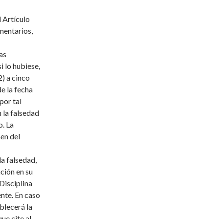
l Artículo
mentarios,
as
i lo hubiese,
2) a cinco
de la fecha
por tal
 la falsedad
o. La
men del
a falsedad,
ación en su
 Disciplina
ente. En caso
blecerá la
ue cite al