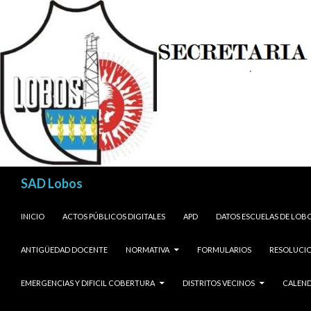
Buscar
SAD Lobos
SALTAR AL CONTENIDO
INICIO
ACTOS PÚBLICOS DIGITALES
APD
DATOS ESCUELAS DE LOB
ANTIGÜEDAD DOCENTE
NORMATIVA
FORMULARIOS
RESOLUCIO
EMERGENCIAS Y DIFICIL COBERTURA
DISTRITOS VECINOS
CALEND