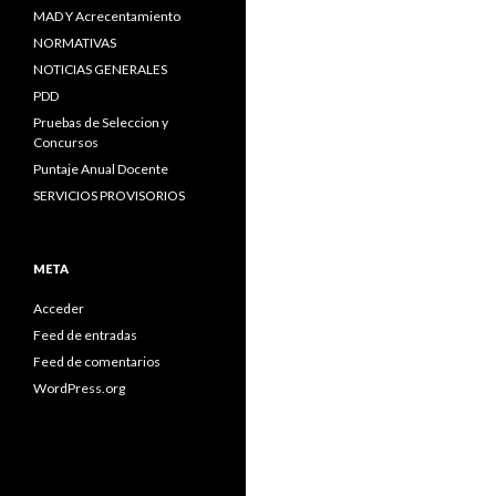
MAD Y Acrecentamiento
NORMATIVAS
NOTICIAS GENERALES
PDD
Pruebas de Seleccion y
Concursos
Puntaje Anual Docente
SERVICIOS PROVISORIOS
META
Acceder
Feed de entradas
Feed de comentarios
WordPress.org