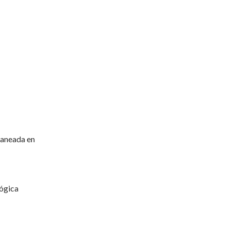
caneada en
gógica