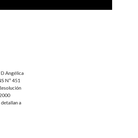
JD Angélica
ENS Nº 451
 Resolución
/2000
 detallan a