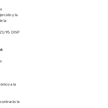
as
jercido y la
e la
321/95. DISP
nk
n
ónico a la
contrarás la