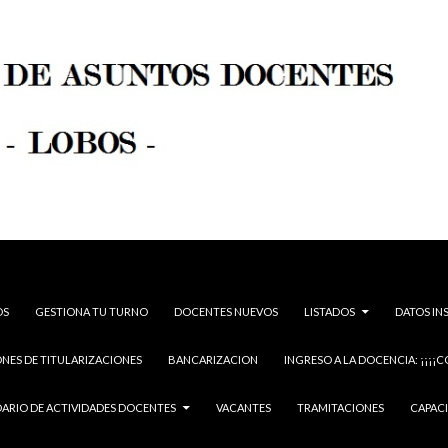
OS
GESTIONA TU TURNO
DOCENTES NUEVOS
LISTADOS
DATOS IN
NES DE TITULARIZACIONES
BANCARIZACION
INGRESO A LA DOCENCIA: ¡¡¡¡C
ARIO DE ACTIVIDADES DOCENTES
VACANTES
TRAMITACIONES
CAPAC