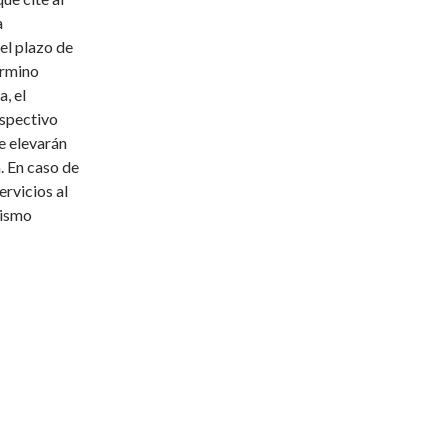
a
el plazo de
érmino
, el
espectivo
e elevarán
. En caso de
ervicios al
mismo