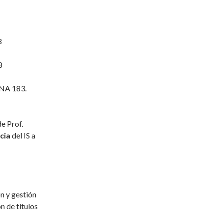
8
8
NA 183.
de Prof.
cia
del IS a
n y gestión
n de títulos