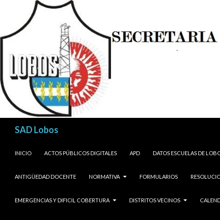
Buscar
SAD Lobos
SALTAR AL CONTENIDO
INICIO
ACTOS PÚBLICOS DIGITALES
APD
DATOS ESCUELAS DE LOB
ANTIGÜEDAD DOCENTE
NORMATIVA
FORMULARIOS
RESOLUCIO
EMERGENCIAS Y DIFICIL COBERTURA
DISTRITOS VECINOS
CALEND