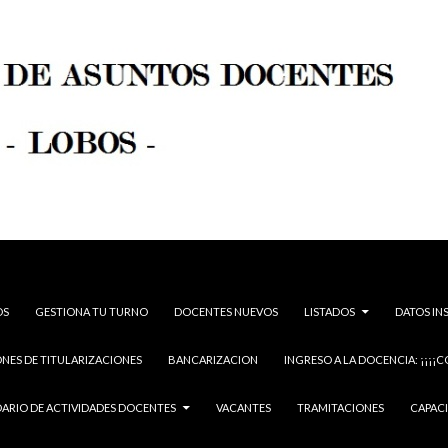
OS
GESTIONA TU TURNO
DOCENTES NUEVOS
LISTADOS
DATOS IN
NES DE TITULARIZACIONES
BANCARIZACION
INGRESO A LA DOCENCIA: ¡¡¡¡C
ARIO DE ACTIVIDADES DOCENTES
VACANTES
TRAMITACIONES
CAPAC