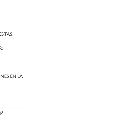
STAS,
R.
NES EN LA
jó