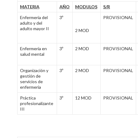
MATERIA
AÑO
MODULOS
S/R
Enfermería del
3º
PROVISIONAL
adulto y del
adulto mayor II
2 MOD
Enfermería en
3º
2 MOD
PROVISIONAL
salud mental
Organización y
3º
2 MOD
PROVISIONAL
gestión de
servicios de
enfermería
Práctica
3º
12 MOD
PROVISIONAL
profesionalizante
III