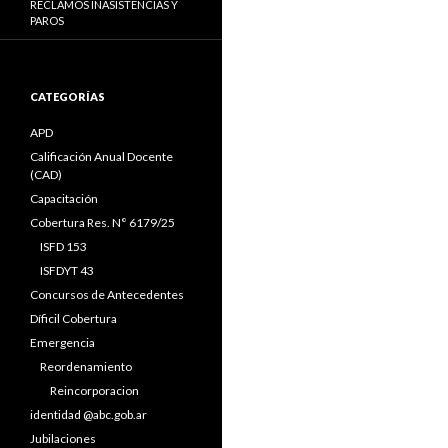
RECLAMOS INASISTENCIAS Y
PAROS
CATEGORÍAS
APD
Calificación Anual Docente
(CAD)
Capacitación
Cobertura Res. N° 6179/25
ISFD 153
ISFDYT 43
Concursos de Antecedentes
Díficil Cobertura
Emergencia
Reordenamiento
Reincorporacion
identidad @abc.gob.ar
Jubilaciones