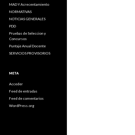
MAD Y Acrecentamiento
NORMATIVAS
NOTICIAS GENERALES
PDD
Pruebas de Seleccion y
Concursos
Puntaje Anual Docente
SERVICIOS PROVISORIOS
META
Acceder
Feed de entradas
Feed de comentarios
WordPress.org