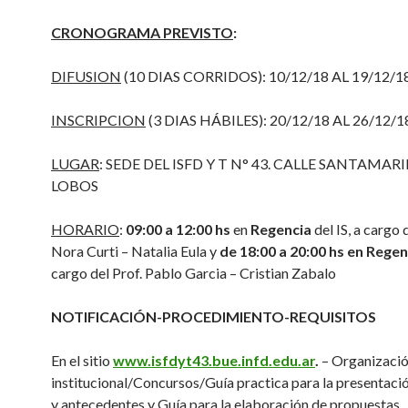
CRONOGRAMA PREVISTO
:
DIFUSION
(10 DIAS CORRIDOS): 10/12/18 AL 19/12/1
INSCRIPCION
(3 DIAS HÁBILES): 20/12/18 AL 26/12/1
LUGAR
: SEDE DEL ISFD Y T N° 43. CALLE SANTAMARI
LOBOS
HORARIO
:
09:00 a 12:00 hs
en
Regencia
del IS, a cargo 
Nora Curti – Natalia Eula y
de 18:00 a 20:00 hs en Regen
cargo del Prof. Pablo Garcia – Cristian Zabalo
NOTIFICACIÓN-PROCEDIMIENTO-REQUISITOS
En el sitio
www.isfdyt43.bue.infd.edu.ar
.
– Organizació
institucional/Concursos/Guía practica para la presentació
y antecedentes y Guía para la elaboración de propuestas