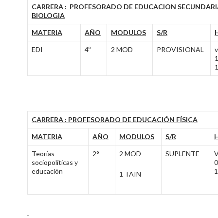
CARRERA : PROFESORADO DE EDUCACION SECUNDARI
BIOLOGIA
MATERIA
AÑO
MODULOS
S/R
EDI
4º
2 MOD
PROVISIONAL
v
1
1
CARRERA : PROFESORADO DE EDUCACIÓN FÍSICA
MATERIA
AÑO
MODULOS
S/R
Teorías
2°
2 MOD
SUPLENTE
V
sociopolíticas y
0
educación
1
1 TAIN