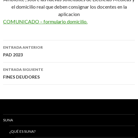
el domicilio real que deben consignar los docentes en la
aplicacion
COMUNICADO – formulario domicilio.
Navegación
ENTRADA ANTERIOR
de
PAD 2023
entradas
ENTRADA SIGUIENTE
FINES DEUDORES
SUNA
¿QUÉ ES SUNA?