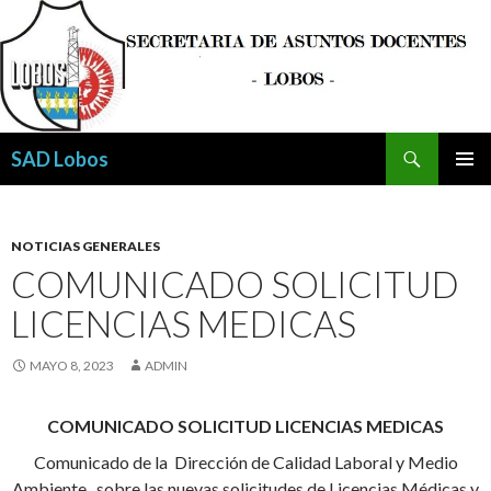
Buscar
SAD Lobos
SALTAR
MENÚ
AL
PRINCI
CONTENIDO
NOTICIAS GENERALES
COMUNICADO SOLICITUD
LICENCIAS MEDICAS
MAYO 8, 2023
ADMIN
COMUNICADO SOLICITUD LICENCIAS MEDICAS
Comunicado de la Dirección de Calidad Laboral y Medio
Ambiente , sobre las nuevas solicitudes de Licencias Médicas y