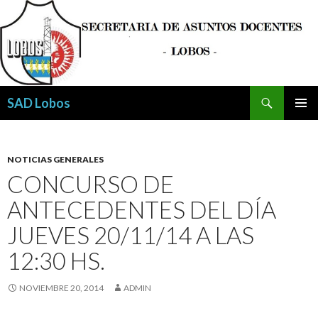
Buscar
SAD Lobos
SALTAR
MENÚ
AL
PRINCI
CONTENIDO
NOTICIAS GENERALES
CONCURSO DE
ANTECEDENTES DEL DÍA
JUEVES 20/11/14 A LAS
12:30 HS.
NOVIEMBRE 20, 2014
ADMIN