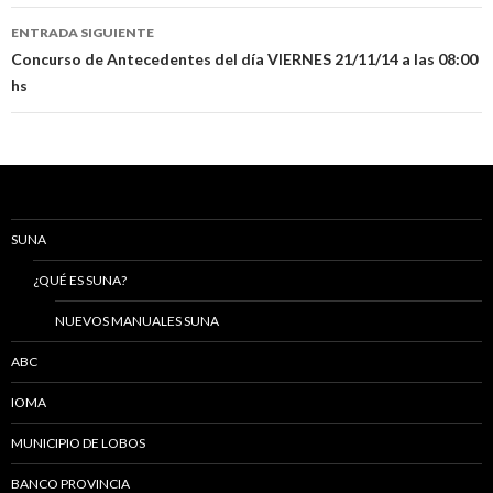
entradas
ENTRADA SIGUIENTE
Concurso de Antecedentes del día VIERNES 21/11/14 a las 08:00
hs
SUNA
¿QUÉ ES SUNA?
NUEVOS MANUALES SUNA
ABC
IOMA
MUNICIPIO DE LOBOS
BANCO PROVINCIA