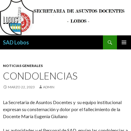
Buscar
SAD Lobos
SALTAR
MENÚ
AL
PRINCI
CONTENIDO
NOTICIAS GENERALES
CONDOLENCIAS
MARZO 22, 2023
ADMIN
La Secretaria de Asuntos Docentes y su equipo institucional
expresan su consternación y dolor por el fallecimiento de la
Docente María Eugenia Giuliano
Las autoridades y el Personal de SAD, envían las condolencias a