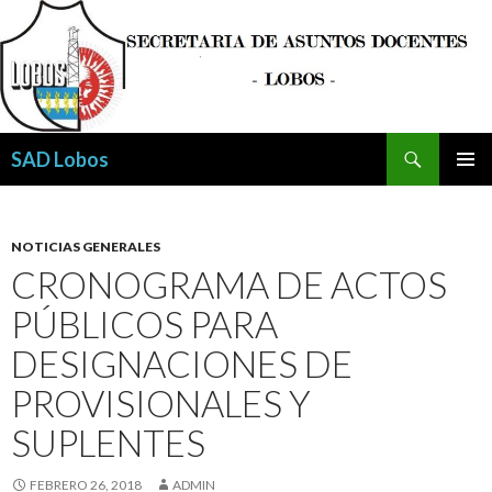
Buscar
SAD Lobos
SALTAR
MENÚ
AL
PRINCI
CONTENIDO
NOTICIAS GENERALES
CRONOGRAMA DE ACTOS
PÚBLICOS PARA
DESIGNACIONES DE
PROVISIONALES Y
SUPLENTES
FEBRERO 26, 2018
ADMIN