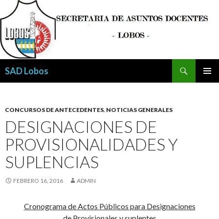
Buscar
SAD Lobos
SALTAR
MENÚ
AL
PRINCI
CONTENIDO
CONCURSOS DE ANTECEDENTES
,
NOTICIAS GENERALES
DESIGNACIONES DE
PROVISIONALIDADES Y
SUPLENCIAS
FEBRERO 16, 2016
ADMIN
Cronograma de Actos Públicos para Designaciones
de Provisionales y suplentes