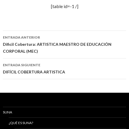
[table id=-1 /]
Navegación
ENTRADA ANTERIOR
de
Dificil Cobertura: ARTISTICA MAESTRO DE EDUCACIÓN
CORPORAL (MEC)
entradas
ENTRADA SIGUIENTE
DIFÍCIL COBERTURA ARTISTICA
SUNA
¿QUÉ ES SUNA?