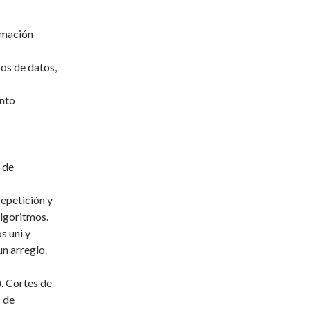
amación
os de datos,
ento
 de
epetición y
algoritmos.
s uni y
n arreglo.
. Cortes de
s de