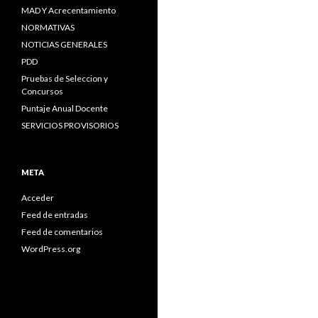
MAD Y Acrecentamiento
NORMATIVAS
NOTICIAS GENERALES
PDD
Pruebas de Seleccion y
Concursos
Puntaje Anual Docente
SERVICIOS PROVISORIOS
META
Acceder
Feed de entradas
Feed de comentarios
WordPress.org