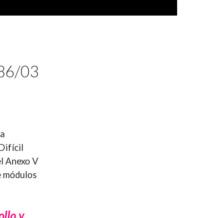
86/03
 a
ifícil
el Anexo V
e módulos
ollo y