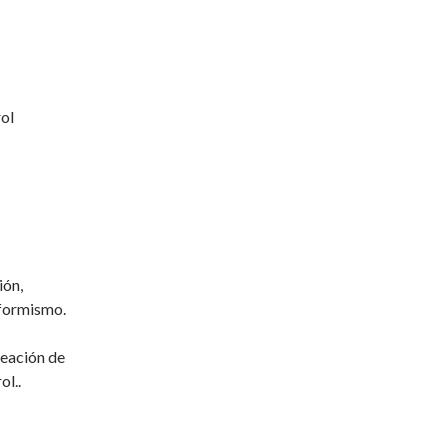
rol
ión,
iformismo.
reación de
ol..