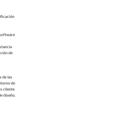
ificación
 software
stancia
ación de
 de las
ntorno de
s cliente
e diseño.