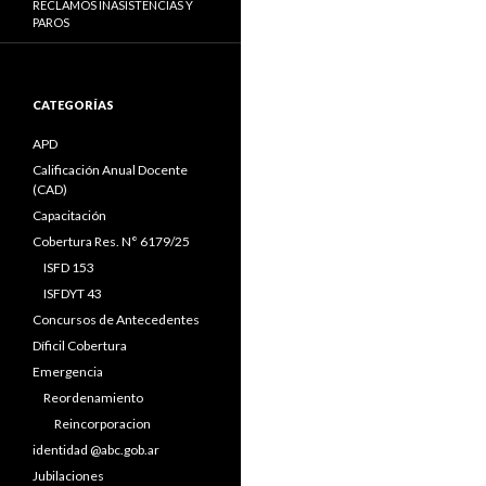
RECLAMOS INASISTENCIAS Y
PAROS
CATEGORÍAS
APD
Calificación Anual Docente
(CAD)
Capacitación
Cobertura Res. N° 6179/25
ISFD 153
ISFDYT 43
Concursos de Antecedentes
Díficil Cobertura
Emergencia
Reordenamiento
Reincorporacion
identidad @abc.gob.ar
Jubilaciones