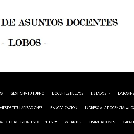
OS
GESTIONA TU TURNO
DOCENTES NUEVOS
LISTADOS
DATOS IN
NES DE TITULARIZACIONES
BANCARIZACION
INGRESO A LA DOCENCIA: ¡¡¡¡C
ARIO DE ACTIVIDADES DOCENTES
VACANTES
TRAMITACIONES
CAPAC