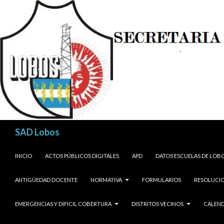
Buscar
SAD Lobos
SALTAR AL CONTENIDO
INICIO
ACTOS PÚBLICOS DIGITALES
APD
DATOS ESCUELAS DE LOB
ANTIGÜEDAD DOCENTE
NORMATIVA
FORMULARIOS
RESOLUCIO
EMERGENCIAS Y DIFICIL COBERTURA
DISTRITOS VECINOS
CALEND