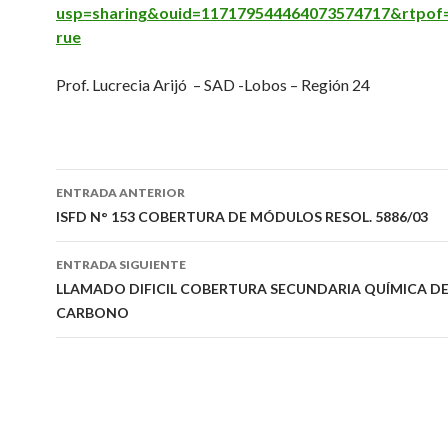
usp=sharing&ouid=117179544464073574717&rtpof
rue
Prof. Lucrecia Arijó – SAD -Lobos – Región 24
Navegación
ENTRADA ANTERIOR
de
ISFD N° 153 COBERTURA DE MÓDULOS RESOL. 5886/03
entradas
ENTRADA SIGUIENTE
LLAMADO DIFICIL COBERTURA SECUNDARIA QUÍMICA DE
CARBONO