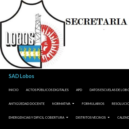
Buscar
SAD Lobos
SALTAR AL CONTENIDO
INICIO
ACTOS PÚBLICOS DIGITALES
APD
DATOS ESCUELAS DE LOB
ANTIGÜEDAD DOCENTE
NORMATIVA
FORMULARIOS
RESOLUCIO
EMERGENCIAS Y DIFICIL COBERTURA
DISTRITOS VECINOS
CALEND