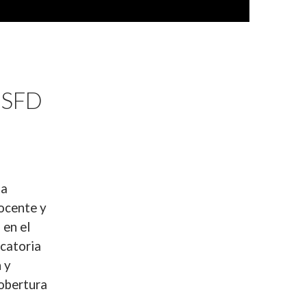
ISFD
 a
Docente y
 en el
icatoria
 y
cobertura