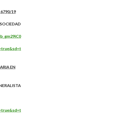
 6790/19
Y SOCIEDAD
ob_gm29iC0
=true&sd=t
ARIA EN
NERALISTA
=true&sd=t