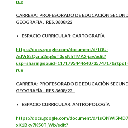
rue
CARRERA: PROFESORADO DE EDUCACIÒN SECUND
GEOGRAFÍA . RES.3608/22
ESPACIO CURRICULAR
:
CARTOGRAFÍA
https://docs.google.com/document/d/1GU-
AdVr8zQznu2eq6xT0gxNhTMA2-jay/edit?
usp=sharing&ouid=117179544464073574717&rtpof
rue
CARRERA: PROFESORADO DE EDUCACIÒN SECUND
GEOGRAFÍA . RES.3608/22
ESPACIO CURRICULAR
:
ANTROPOLOGÍA
https://docs.google.com/document/d/1sQNWi5MD7
xK1Bky7K50T_Wb/edit?