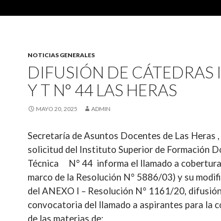
NOTICIAS GENERALES
DIFUSIÓN DE CÁTEDRAS 
Y T N° 44 LAS HERAS
MAYO 20, 2025
ADMIN
Secretaría de Asuntos Docentes de Las Heras ,
solicitud del Instituto Superior de Formación 
Técnica
N° 44 informa el llamado a cobertura
marco de la Resolución N° 5886/03) y su modif
del ANEXO I – Resolución N° 1161/20, difusión
convocatoria d
el
llamado
a
aspirantes
para
la 
de las materias de: