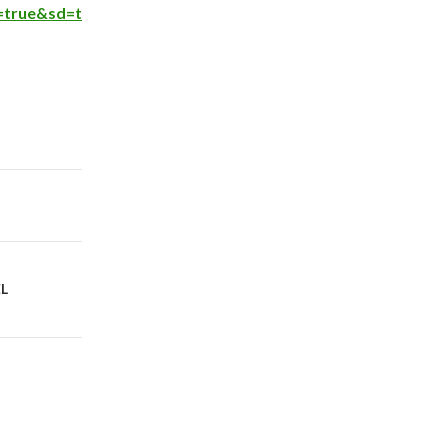
=true&sd=t
L