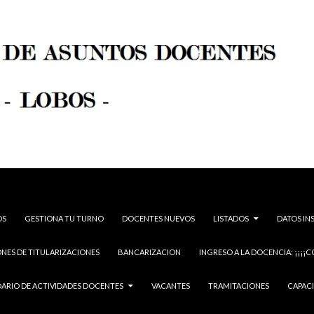
OS
GESTIONA TU TURNO
DOCENTES NUEVOS
LISTADOS
DATOS IN
NES DE TITULARIZACIONES
BANCARIZACION
INGRESO A LA DOCENCIA: ¡¡¡¡C
ARIO DE ACTIVIDADES DOCENTES
VACANTES
TRAMITACIONES
CAPAC