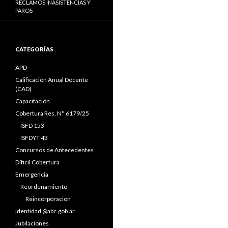
RECLAMOS INASISTENCIAS Y
PAROS
CATEGORÍAS
APD
Calificación Anual Docente
(CAD)
Capacitación
Cobertura Res. N° 6179/25
ISFD 153
ISFDYT 43
Concursos de Antecedentes
Díficil Cobertura
Emergencia
Reordenamiento
Reincorporacion
identidad @abc.gob.ar
Jubilaciones