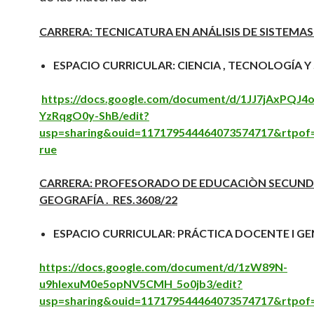
CARRERA: TECNICATURA EN ANÁLISIS DE SISTEMAS
ESPACIO CURRICULAR: CIENCIA , TECNOLOGÍA 
https://docs.google.com/document/d/1JJ7jAxPQJ4
YzRqgO0y-ShB/edit?
usp=sharing&ouid=117179544464073574717&rtpof
rue
CARRERA: PROFESORADO DE EDUCACIÒN SECUND
GEOGRAFÍA . RES.3608/22
ESPACIO CURRICULAR
:
PRÁCTICA DOCENTE I GE
https://docs.google.com/document/d/1zW89N-
u9hIexuM0e5opNV5CMH_5o0jb3/edit?
usp=sharing&ouid=117179544464073574717&rtpof