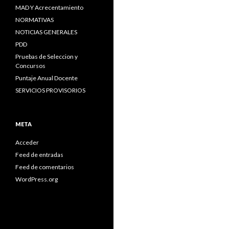
MAD Y Acrecentamiento
NORMATIVAS
NOTICIAS GENERALES
PDD
Pruebas de Seleccion y
Concursos
Puntaje Anual Docente
SERVICIOS PROVISORIOS
META
Acceder
Feed de entradas
Feed de comentarios
WordPress.org