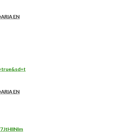
ARIA EN
=true&sd=t
ARIA EN
7JtHlINIm