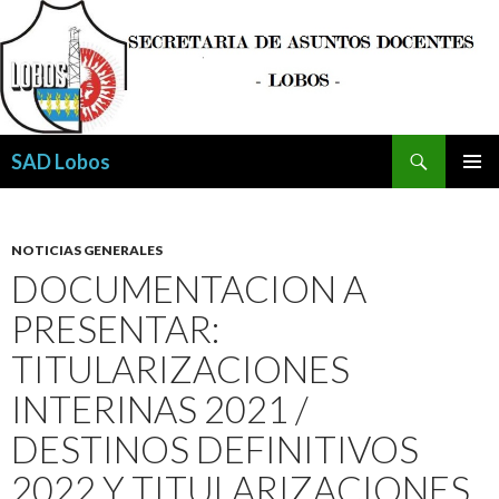
Buscar
SAD Lobos
SALTAR
MENÚ
AL
PRINCI
CONTENIDO
NOTICIAS GENERALES
DOCUMENTACION A
PRESENTAR:
TITULARIZACIONES
INTERINAS 2021 /
DESTINOS DEFINITIVOS
2022 Y TITULARIZACIONES