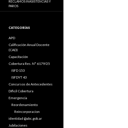
RECLAMOS INASISTENCIAS Y
PAROS
CATEGORÍAS
APD
Calificación Anual Docente
(CAD)
Capacitación
Cobertura Res. N° 6179/25
ISFD 153
ISFDYT 43
Concursos de Antecedentes
Díficil Cobertura
Emergencia
Reordenamiento
Reincorporacion
identidad @abc.gob.ar
Jubilaciones