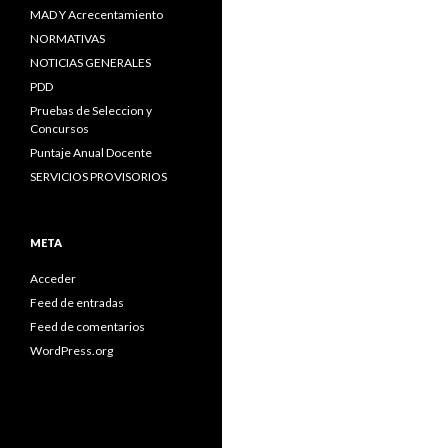
MAD Y Acrecentamiento
NORMATIVAS
NOTICIAS GENERALES
PDD
Pruebas de Seleccion y
Concursos
Puntaje Anual Docente
SERVICIOS PROVISORIOS
META
Acceder
Feed de entradas
Feed de comentarios
WordPress.org