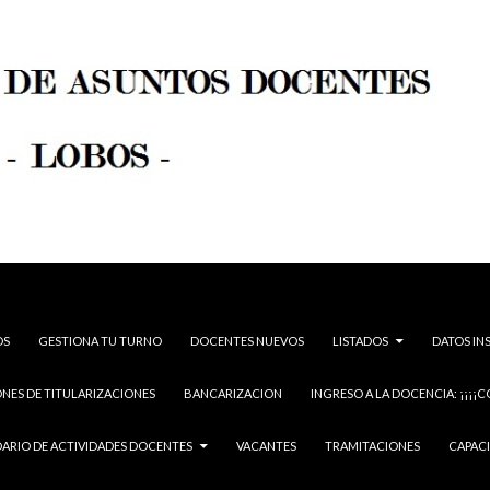
OS
GESTIONA TU TURNO
DOCENTES NUEVOS
LISTADOS
DATOS IN
NES DE TITULARIZACIONES
BANCARIZACION
INGRESO A LA DOCENCIA: ¡¡¡¡C
ARIO DE ACTIVIDADES DOCENTES
VACANTES
TRAMITACIONES
CAPAC