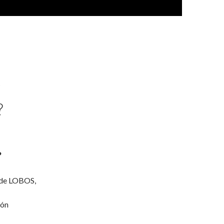
O
Y
?
?
 de LOBOS,
ión