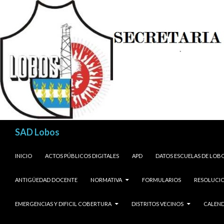
Buscar
SAD Lobos
SALTAR AL CONTENIDO
INICIO
ACTOS PÚBLICOS DIGITALES
APD
DATOS ESCUELAS DE LOB
ANTIGÜEDAD DOCENTE
NORMATIVA
FORMULARIOS
RESOLUCIO
EMERGENCIAS Y DIFICIL COBERTURA
DISTRITOS VECINOS
CALEND