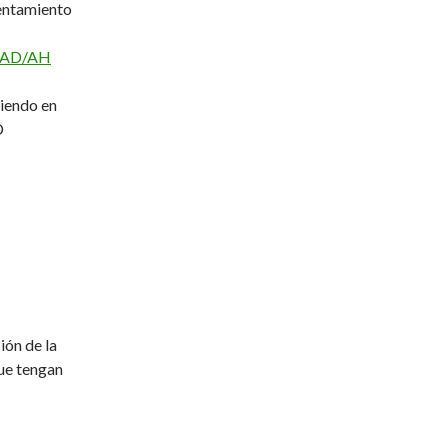
centamiento
AD/AH
niendo en
D
ión de la
que tengan