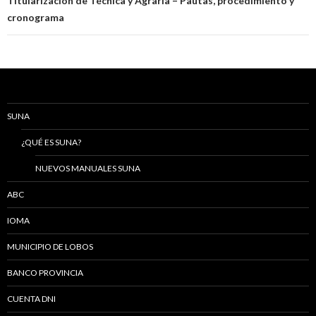
Titularización de Técnica y Agraria – Pautas, procedimiento y
cronograma
SUNA
¿QUÉ ES SUNA?
NUEVOS MANUALES SUNA
ABC
IOMA
MUNICIPIO DE LOBOS
BANCO PROVINCIA
CUENTA DNI