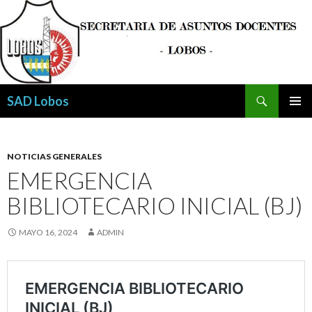
Buscar
SAD Lobos
SALTAR
MENÚ
AL
PRINCI
CONTENIDO
NOTICIAS GENERALES
EMERGENCIA
BIBLIOTECARIO INICIAL (BJ)
MAYO 16, 2024
ADMIN