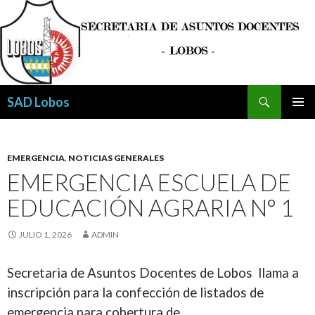
Buscar
SAD Lobos
SALTAR
MENÚ
AL
PRINCI
CONTENIDO
EMERGENCIA
,
NOTICIAS GENERALES
EMERGENCIA ESCUELA DE
EDUCACIÓN AGRARIA N° 1
JULIO 1, 2026
ADMIN
Secretaria de Asuntos Docentes de Lobos llama a
inscripción para la confección de listados de
emergencia para cobertura de