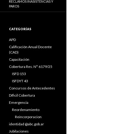
RECLAMOS INASISTENCIAS Y
PAROS
CATEGORÍAS
APD
Calificación Anual Docente
(CAD)
Capacitación
Cobertura Res. N° 6179/25
ISFD 153
ISFDYT 43
Concursos de Antecedentes
Díficil Cobertura
Emergencia
Reordenamiento
Reincorporacion
identidad @abc.gob.ar
Jubilaciones