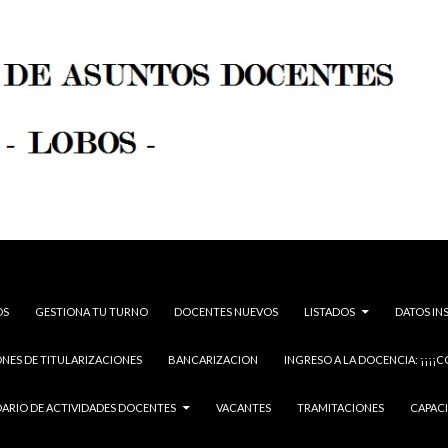
OS
GESTIONA TU TURNO
DOCENTES NUEVOS
LISTADOS
DATOS IN
NES DE TITULARIZACIONES
BANCARIZACION
INGRESO A LA DOCENCIA: ¡¡¡¡C
ARIO DE ACTIVIDADES DOCENTES
VACANTES
TRAMITACIONES
CAPAC