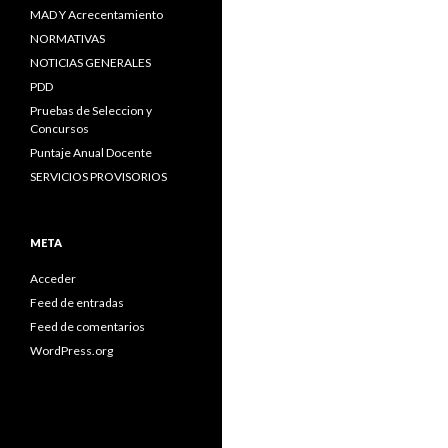
MAD Y Acrecentamiento
NORMATIVAS
NOTICIAS GENERALES
PDD
Pruebas de Seleccion y
Concursos
Puntaje Anual Docente
SERVICIOS PROVISORIOS
META
Acceder
Feed de entradas
Feed de comentarios
WordPress.org