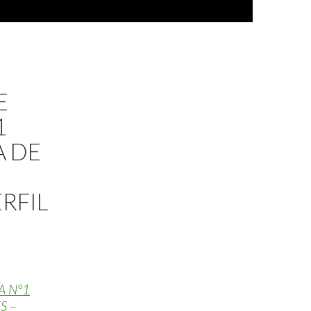
E
1
A DE
RFIL
A N°1
S –