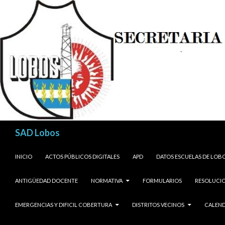
Buscar
SAD Lobos
SALTAR AL CONTENIDO
INICIO
ACTOS PÚBLICOS DIGITALES
APD
DATOS ESCUELAS DE LOB
ANTIGÜEDAD DOCENTE
NORMATIVA
FORMULARIOS
RESOLUCIO
EMERGENCIAS Y DIFICIL COBERTURA
DISTRITOS VECINOS
CALEND