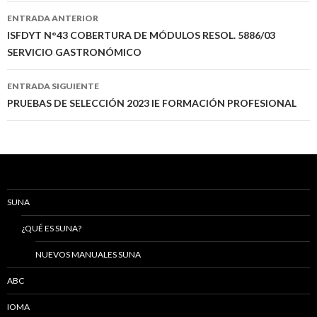
Navegación
ENTRADA ANTERIOR
de
ISFDYT N°43 COBERTURA DE MÓDULOS RESOL. 5886/03
SERVICIO GASTRONÓMICO
entradas
ENTRADA SIGUIENTE
PRUEBAS DE SELECCIÓN 2023 IE FORMACIÓN PROFESIONAL
SUNA
¿QUÉ ES SUNA?
NUEVOS MANUALES SUNA
ABC
IOMA