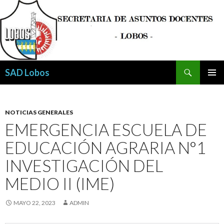
Buscar
SAD Lobos
SALTAR
MENÚ
AL
PRINCI
CONTENIDO
NOTICIAS GENERALES
EMERGENCIA ESCUELA DE
EDUCACIÓN AGRARIA N°1
INVESTIGACIÓN DEL
MEDIO II (IME)
MAYO 22, 2023
ADMIN