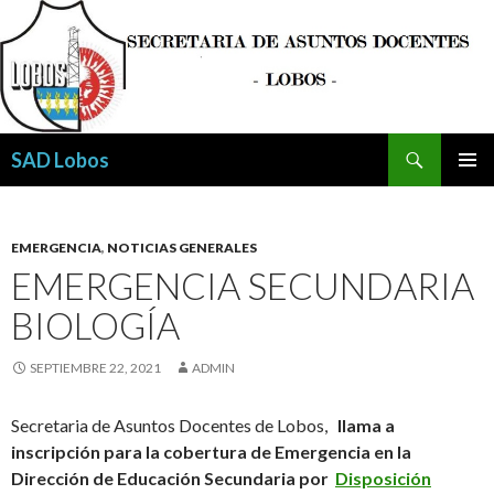
Buscar
SAD Lobos
SALTAR
MENÚ
AL
PRINCI
CONTENIDO
EMERGENCIA
,
NOTICIAS GENERALES
EMERGENCIA SECUNDARIA
BIOLOGÍA
SEPTIEMBRE 22, 2021
ADMIN
Secretaria de Asuntos Docentes de Lobos,
llama a
inscripción para la cobertura de Emergencia en la
Dirección de Educación Secundaria por
Disposición