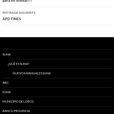
de
para no olvidar!!!
entradas
ENTRADA SIGUIENTE
APD FINES
SUNA
¿QUÉ ES SUNA?
NUEVOS MANUALES SUNA
ABC
IOMA
MUNICIPIO DE LOBOS
BANCO PROVINCIA