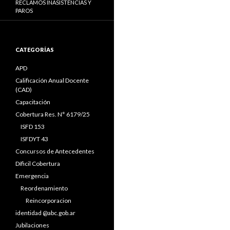
RECLAMOS INASISTENCIAS Y
PAROS
CATEGORÍAS
APD
Calificación Anual Docente
(CAD)
Capacitación
Cobertura Res. N° 6179/25
ISFD 153
ISFDYT 43
Concursos de Antecedentes
Díficil Cobertura
Emergencia
Reordenamiento
Reincorporacion
identidad @abc.gob.ar
Jubilaciones