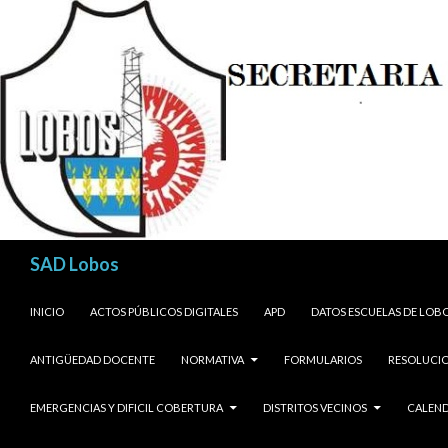
Buscar
SAD Lobos
SALTAR AL CONTENIDO
INICIO
ACTOS PÚBLICOS DIGITALES
APD
DATOS ESCUELAS DE LOB
ANTIGÜEDAD DOCENTE
NORMATIVA
FORMULARIOS
RESOLUCIO
EMERGENCIAS Y DIFICIL COBERTURA
DISTRITOS VECINOS
CALEND