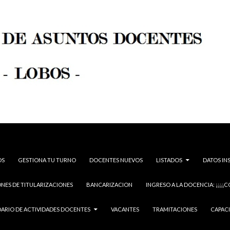
OS
GESTIONA TU TURNO
DOCENTES NUEVOS
LISTADOS
DATOS IN
NES DE TITULARIZACIONES
BANCARIZACION
INGRESO A LA DOCENCIA: ¡¡¡¡C
ARIO DE ACTIVIDADES DOCENTES
VACANTES
TRAMITACIONES
CAPAC