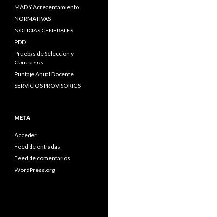
MAD Y Acrecentamiento
NORMATIVAS
NOTICIAS GENERALES
PDD
Pruebas de Seleccion y
Concursos
Puntaje Anual Docente
SERVICIOS PROVISORIOS
META
Acceder
Feed de entradas
Feed de comentarios
WordPress.org