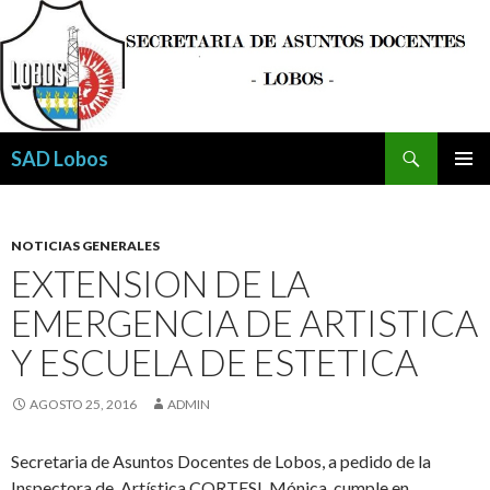
Buscar
SAD Lobos
SALTAR
MENÚ
AL
PRINCI
CONTENIDO
NOTICIAS GENERALES
EXTENSION DE LA
EMERGENCIA DE ARTISTICA
Y ESCUELA DE ESTETICA
AGOSTO 25, 2016
ADMIN
Secretaria de Asuntos Docentes de Lobos, a pedido de la
Inspectora de Artística CORTESI, Mónica cumple en