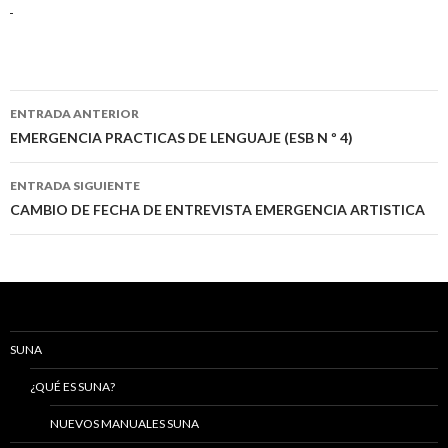
Navegación
ENTRADA ANTERIOR
de
EMERGENCIA PRACTICAS DE LENGUAJE (ESB N º 4)
entradas
ENTRADA SIGUIENTE
CAMBIO DE FECHA DE ENTREVISTA EMERGENCIA ARTISTICA
SUNA
¿QUÉ ES SUNA?
NUEVOS MANUALES SUNA